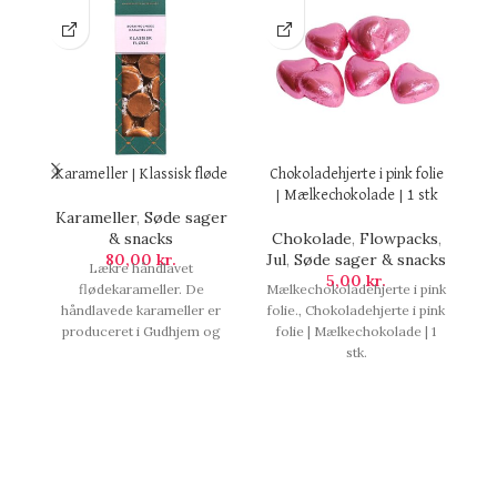
Karameller | Klassisk fløde
Chokoladehjerte i pink folie
M
| Mælkechokolade | 1 stk
Karameller
,
Søde sager
& snacks
Chokolade
,
Flowpacks
,
80,00
kr.
Jul
,
Søde sager & snacks
Lækre håndlavet
L
5,00
kr.
flødekarameller. De
Mælkechokoladehjerte i pink
håndlavede karameller er
folie., Chokoladehjerte i pink
s
produceret i Gudhjem og
folie | Mælkechokolade | 1
Rønne. Indeholder 138 g.,
stk.
Karameller | Klassisk fløde.