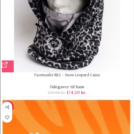
Facemaske RK1 – Snow Leopard Camo
Julegaver til ham
174,50
kr.
349,00
kr.
-10%