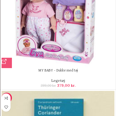
MY BABY – Dukke med tøj
Legetøj
379,00
kr.
399,00
kr.
-9%