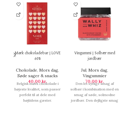
Mørk chokoladebar | LOVE
Vingummi | Solbær med
60%
jordbær
L
Chokolade
,
Mors dag
,
Jul
,
Mors dag
,
Søde sager & snacks
Vingummier
En
40,00
kr.
70,00
kr.
Belgisk mørk chokolade i
Den let syrlige smag af
k
højeste kvalitet, som passer
solbær i kombination med en
h
perfekt til at dele med
smag af søde, solmodne
højtidens gæster.
jordbær. Den dejligste smag
rå
Chokoladebaren er
af sommer hele året. Denne
dekoreret med fine hjerter.
bøtte indeholder 140 gram.,
85 gram., Mørk
Vingummi | Solbær med
chokoladebar | LOVE 60%.
jordbær.