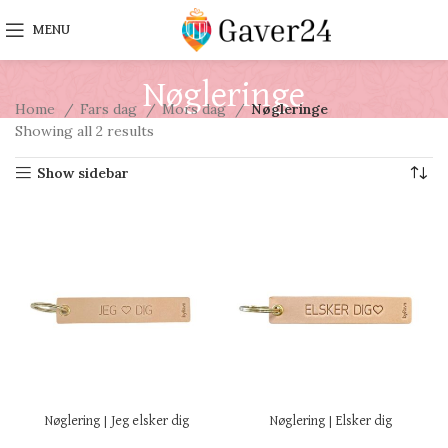
MENU
Nøgleringe
Home
Fars dag
Mors dag
Nøgleringe
Showing all 2 results
Show sidebar
Nøglering | Jeg elsker dig
Nøglering | Elsker dig