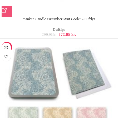
Yankee Candle Cucumber Mint Cooler – Duftlys
Duftlys
272,95
kr.
299,95
kr.
-9%