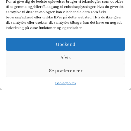
For at give dig de bedste oplevelser bruger vi teknologier som cookies
til at gemme og/eller få adgang til enhedsoplysninger. Hvis du giver dit
samtykke til disse teknologier, kan vi behandle data som f.eks.
browsingadfærd eller unikke ID'er på dette websted. Hvis du ikke giver
dit samtykke eller trækker dit samtykke tilbage, kan det have en negativ
indvirkning på visse funktioner og egenskaber.
Godkend
Afvis
Se præferencer
Petit Collage Puzzle Blocks Vehicles – Puslespil
Puslespil
Cookiepolitik
Shop
Filters
Wishlist
Tilbud
137,95
kr.
152,95
kr.
-10%