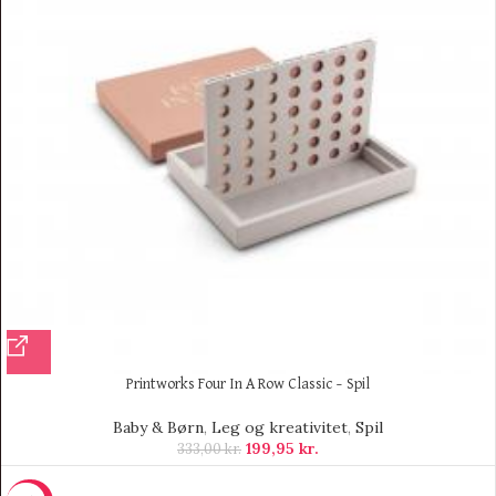
Printworks Four In A Row Classic – Spil
Baby & Børn
,
Leg og kreativitet
,
Spil
199,95
kr.
333,00
kr.