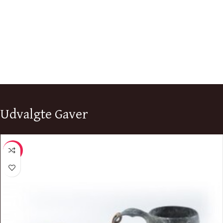
Udvalgte Gaver
-7%