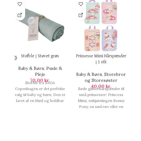
Stofble | Støvet grøn
Prinsesse Mimi Hårspænder
| 1 stk
Baby & Børn
,
Pusle &
Pleje
Baby & Børn
,
Storebror
k
70,00
kr.
og Storesøster
Stofble fra SAGA
40,00
kr.
Copenhagen er det perfekte
Søde glitterhårspænder til
De
valg til baby og børn. Den er
små prinsesser: Princess
lavet af en blød og holdbar
Mimi, enhjørningen Bonny
kvalitet, som absorberer
Pony, en sød ræv eller en
d
godt og holder i lang tid.
farverig regnbue. To
op
Den er perfekt til pusle og
metalhårspænder pr. motiv
pleje og vil give dit barn en
til yndige frisurer. Sælges
O
komfortabel og sikker
assorteret og du får derfor 1
oplevelse. Det er den,
stk når du bestiller og vi