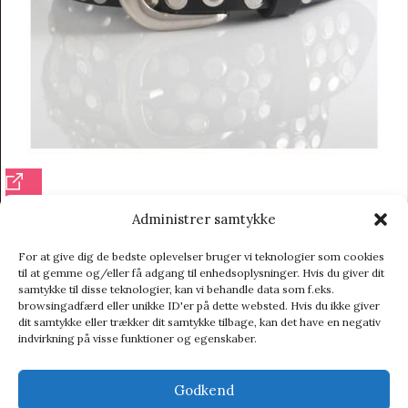
Oxxo Design Bælte
Administrer samtykke
Mors dag gaver
For at give dig de bedste oplevelser bruger vi teknologier som cookies
199,50
kr.
399,00
kr.
til at gemme og/eller få adgang til enhedsoplysninger. Hvis du giver dit
samtykke til disse teknologier, kan vi behandle data som f.eks.
browsingadfærd eller unikke ID'er på dette websted. Hvis du ikke giver
-13%
dit samtykke eller trækker dit samtykke tilbage, kan det have en negativ
indvirkning på visse funktioner og egenskaber.
Godkend