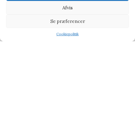
Afvis
Se præferencer
Cookiepolitik
Shop
Wishlist
Tilbud
JUDITH & SALLY på ski
Julegaver
129,00
kr.
149,00
kr.