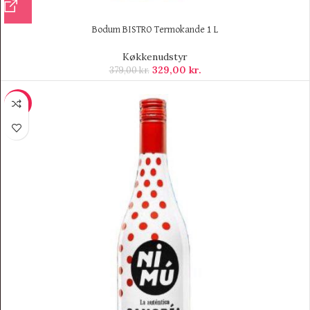
Bodum BISTRO Termokande 1 L
Køkkenudstyr
329,00
kr.
379,00
kr.
-10%