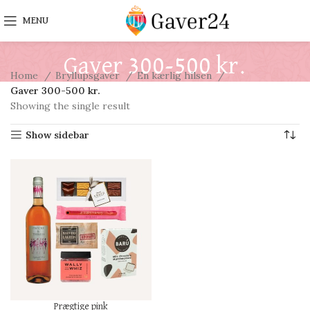
MENU
Gaver 300-500 kr.
Home
Bryllupsgaver
En kærlig hilsen
Gaver 300-500 kr.
Showing the single result
Show sidebar
Prægtige pink