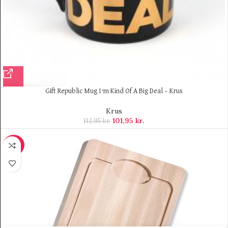
Gift Republic Mug I’m Kind Of A Big Deal – Krus
Krus
101,95
kr.
112,95
kr.
-40%