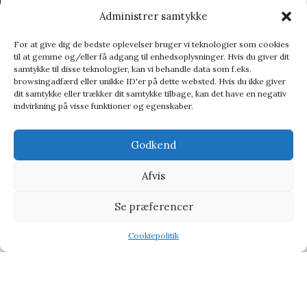
Administrer samtykke
For at give dig de bedste oplevelser bruger vi teknologier som cookies
til at gemme og/eller få adgang til enhedsoplysninger. Hvis du giver dit
samtykke til disse teknologier, kan vi behandle data som f.eks.
browsingadfærd eller unikke ID'er på dette websted. Hvis du ikke giver
dit samtykke eller trækker dit samtykke tilbage, kan det have en negativ
indvirkning på visse funktioner og egenskaber.
Godkend
Afvis
SCANWOOD – Skærebræt i bøg
Mors dag gaver
Se præferencer
119,00
kr.
199,00
kr.
Cookiepolitik
Shop
Filters
Wishlist
Tilbud
-9%