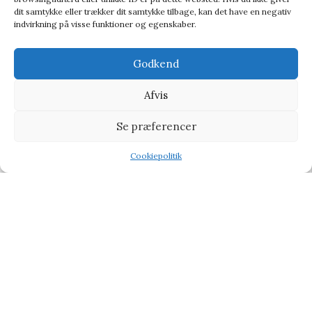
dit samtykke eller trækker dit samtykke tilbage, kan det have en negativ
indvirkning på visse funktioner og egenskaber.
Godkend
Afvis
Se præferencer
Mayves Greeting Card/candle Hum With Me Bear – Postkort
Cookiepolitik
Postkort
Shop
Filters
Wishlist
Tilbud
48,95
kr.
55,00
kr.
-11%