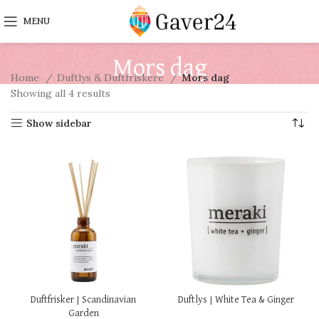
MENU
Mors dag
Home
Duftlys & Duftfriskere
Mors dag
Showing all 4 results
Show sidebar
Duftfrisker | Scandinavian
Duftlys | White Tea & Ginger
Garden