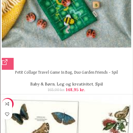
Petit Collage Travel Game In Bag, Duo Garden Friends – Spil
Baby & Børn
,
Leg og kreativitet
,
Spil
148,95
kr.
165,00
kr.
-70%