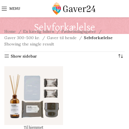
MENU
Selvforkælelse
Home
En kærlig hilsen
Fødselsdagsgaver
Gaver 300-500 kr.
Gaver til hende
Selvforkælelse
Showing the single result
Show sidebar
Til hjemmet