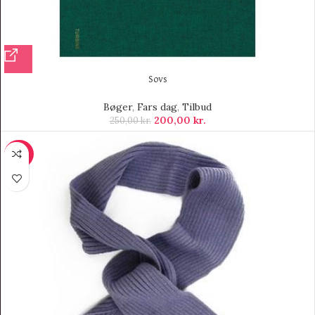
Sovs
Bøger
,
Fars dag
,
Tilbud
200,00
kr.
250,00
kr.
-30%