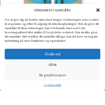
Administrer samtykke
For at give dig de bedste oplevelser bruger vi teknologier som cookies
til at gemme og/eller få adgang til enhedsoplysninger. Hvis du giver dit
samtykke til disse teknologier, kan vi behandle data som f.eks.
browsingadfærd eller unikke ID'er på dette websted. Hvis du ikke giver
dit samtykke eller trækker dit samtykke tilbage, kan det have en negativ
indvirkning på visse funktioner og egenskaber.
Godkend
Gentlemen’s Hardware Mini Pen Multi-tool – Multitool
Afvis
Multitool
Se præferencer
101,95
kr.
110,00
kr.
Cookiepolitik
-9%
Shop
Filters
Wishlist
Tilbud