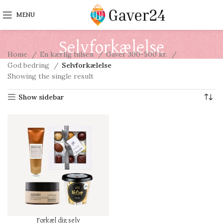
MENU
Selvforkælelse
Home
En kærlig hilsen
Gaver 300-500 kr.
God bedring
Selvforkælelse
Showing the single result
Show sidebar
Forkæl dig selv