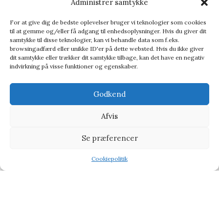
Administrer samtykke
For at give dig de bedste oplevelser bruger vi teknologier som cookies
til at gemme og/eller få adgang til enhedsoplysninger. Hvis du giver dit
samtykke til disse teknologier, kan vi behandle data som f.eks.
browsingadfærd eller unikke ID'er på dette websted. Hvis du ikke giver
dit samtykke eller trækker dit samtykke tilbage, kan det have en negativ
indvirkning på visse funktioner og egenskaber.
Godkend
Afvis
Two Bad Mice Greeting Cards Fresh From The – Kort
Se præferencer
Postkort
17,95
kr.
20,00
kr.
Cookiepolitik
Shop
Filters
Wishlist
Tilbud
-11%