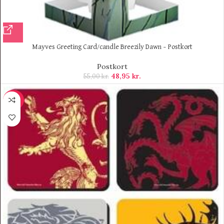
Mayves Greeting Card/candle Breezily Dawn – Postkort
Postkort
48,95
kr.
55,00
kr.
-69%