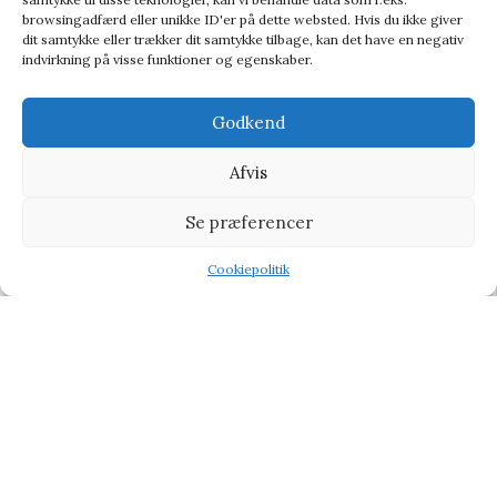
browsingadfærd eller unikke ID'er på dette websted. Hvis du ikke giver
dit samtykke eller trækker dit samtykke tilbage, kan det have en negativ
indvirkning på visse funktioner og egenskaber.
Godkend
Afvis
Se præferencer
Ridley’s Games Room Ridley’s Game Kazoo That Tune – Spil
Baby & Børn
,
Leg og kreativitet
,
Spil
Cookiepolitik
Shop
Filters
Wishlist
Tilbud
116,95
kr.
127,95
kr.
-20%