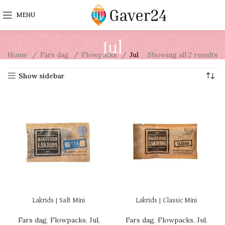
MENU
Jul
Home
Fars dag
Flowpacks
Jul
Showing all 2 results
Show sidebar
Lakrids | Salt Mini
Lakrids | Classic Mini
Fars dag
,
Flowpacks
,
Jul
,
Fars dag
,
Flowpacks
,
Jul
,