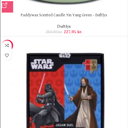
Paddywax Scented Candle Yin Yang Green – Duftlys
Duftlys
227,95
kr.
250,00
kr.
-8%