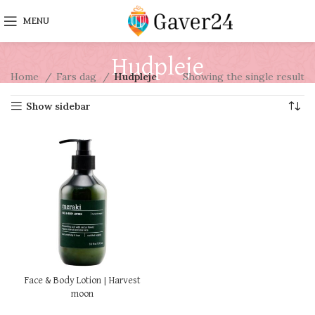
MENU
Hudpleje
Home
Fars dag
Hudpleje
Showing the single result
Show sidebar
Face & Body Lotion | Harvest
moon