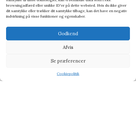
browsingadfærd eller unikke ID'er på dette websted. Hvis du ikke giver
dit samtykke eller trækker dit samtykke tilbage, kan det have en negativ
indvirkning på visse funktioner og egenskaber.
Godkend
Afvis
Se præferencer
Petit Collage Puzzle & Play At Home – Legetøj
Puslespil
Cookiepolitik
Shop
Filters
Wishlist
Tilbud
180,95
kr.
205,00
kr.
-20%