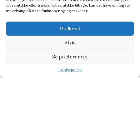
dit samtykke eller trækker dit samtykke tilbage, kan det have en negativ
indvirkning på visse funktioner og egenskaber.
Godkend
Afvis
Se præferencer
Games Compendium
Cookiepolitik
Baby & Børn
,
Leg og kreativitet
,
Spil
Shop
Filters
Wishlist
Tilbud
234,95
kr.
260,95
kr.
-11%