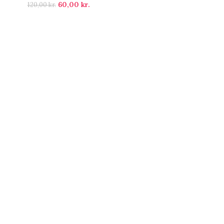
60,00
kr.
120,00
kr.