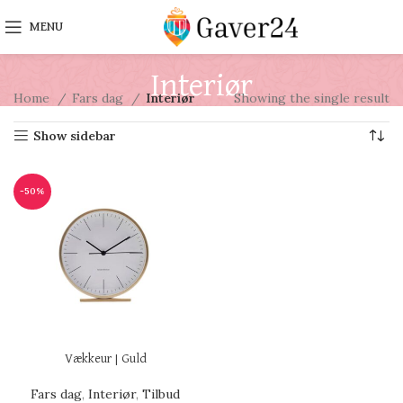
MENU
Interiør
Home
Fars dag
Interiør
Showing the single result
Show sidebar
-50%
Vækkeur | Guld
Fars dag
,
Interiør
,
Tilbud