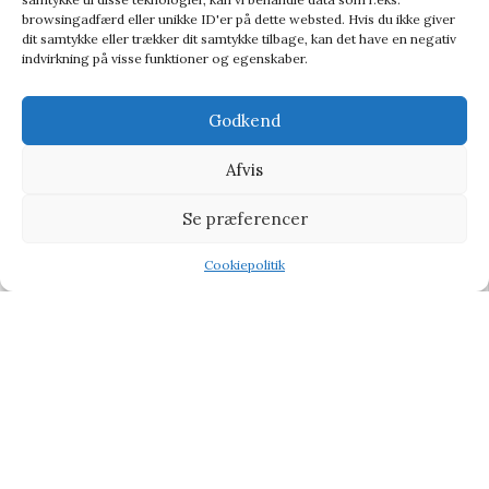
browsingadfærd eller unikke ID'er på dette websted. Hvis du ikke giver
dit samtykke eller trækker dit samtykke tilbage, kan det have en negativ
indvirkning på visse funktioner og egenskaber.
Godkend
Afvis
Se præferencer
Gentlemen’s Hardware Emaljekrus – Ride On
Krus
Cookiepolitik
Shop
Filters
Wishlist
Tilbud
149,95
kr.
167,95
kr.
-20%