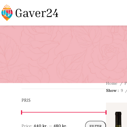
Home
F
Show
9
PRIS
Price:
440 kr.
—
480 kr.
FILTER