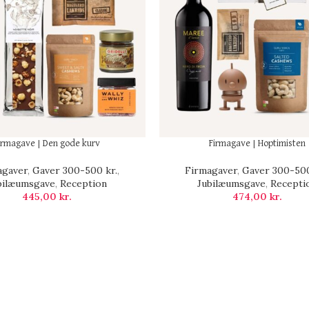
irmagave | Den gode kurv
Firmagave | Hoptimisten
agaver
,
Gaver 300-500 kr.
,
Firmagaver
,
Gaver 300-500
bilæumsgave
,
Reception
Jubilæumsgave
,
Recepti
445,00
kr.
474,00
kr.