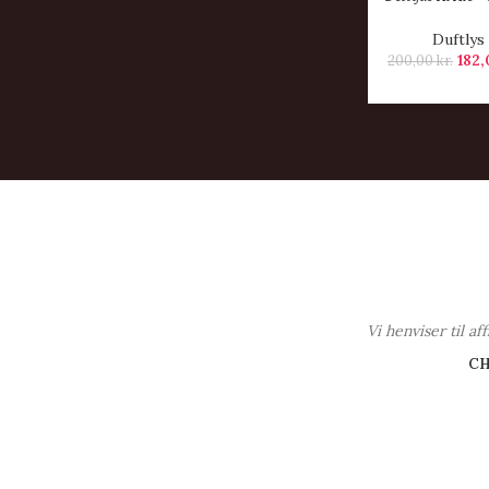
Duftlys
182
200,00
kr.
Vi henviser til a
C