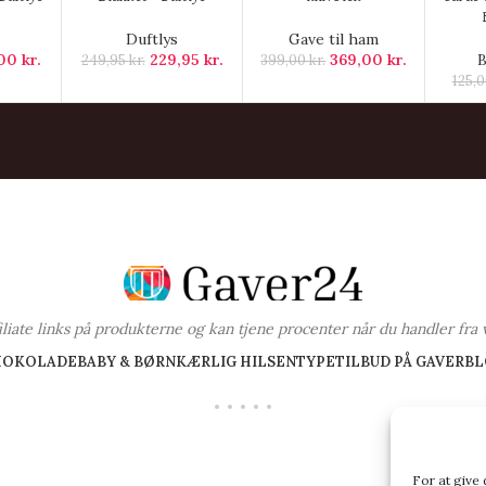
Duftlys
Gave til ham
,00
kr.
229,95
kr.
369,00
kr.
B
249,95
kr.
399,00
kr.
125,
ffiliate links på produkterne og kan tjene procenter når du handler fra 
HOKOLADE
BABY & BØRN
KÆRLIG HILSEN
TYPE
TILBUD PÅ GAVER
BL
For at give