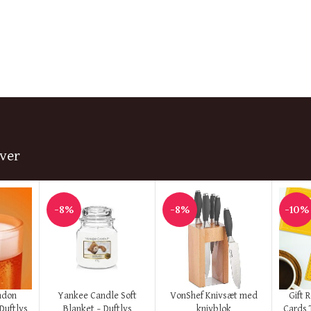
ver
-8%
-8%
-10%
KØB HER
KØB HER
KØB H
ndon
Yankee Candle Soft
VonShef Knivsæt med
Gift 
 Duftlys
Blanket – Duftlys
knivblok
Cards 