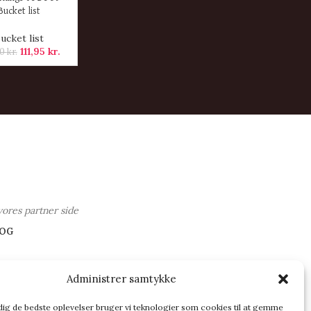
Bucket list
ucket list
111,95
kr.
00
kr.
vores partner side
OG
Administrer samtykke
 dig de bedste oplevelser bruger vi teknologier som cookies til at gemme