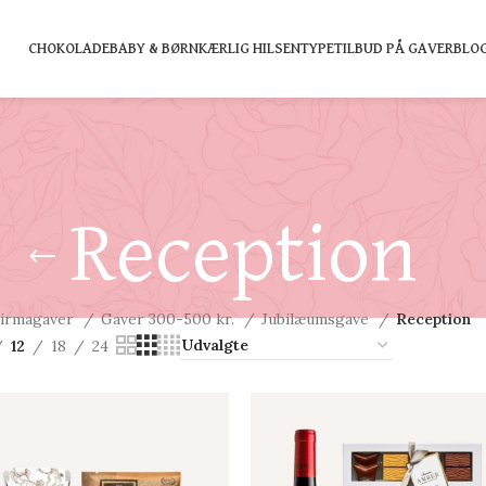
CHOKOLADE
BABY & BØRN
KÆRLIG HILSEN
TYPE
TILBUD PÅ GAVER
BLO
Reception
irmagaver
Gaver 300-500 kr.
Jubilæumsgave
Reception
12
18
24