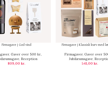
Firmagave | God vind
Firmagave | Klassisk kurv med læ
agaver
,
Gaver over 500 kr.
,
Firmagaver
,
Gaver over 500
bilæumsgave
,
Reception
Jubilæumsgave
,
Recepti
809,00
kr.
541,00
kr.