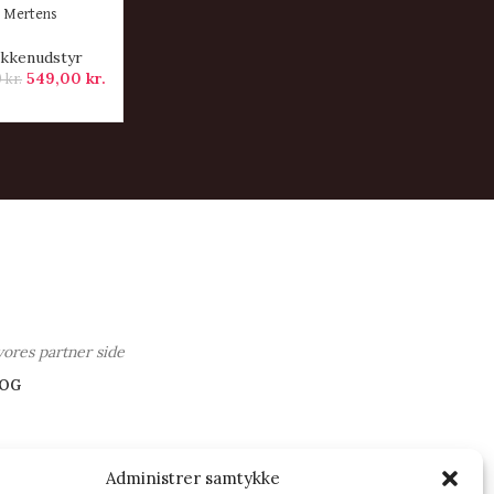
Mertens
kkenudstyr
549,00
kr.
0
kr.
vores partner side
OG
Administrer samtykke