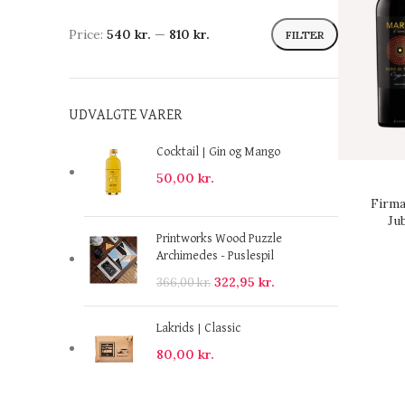
Price:
540 kr.
—
810 kr.
FILTER
UDVALGTE VARER
Cocktail | Gin og Mango
50,00
kr.
Firm
Ju
Printworks Wood Puzzle
Archimedes - Puslespil
322,95
kr.
366,00
kr.
Lakrids | Classic
80,00
kr.