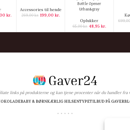
Bottle Opener
r
Accessories til hende
Urban&gray
,00
kr.
199,00
kr.
Kø
269,00
kr.
Oplukker
699,0
48,95
kr.
65,00
kr.
ffiliate links på produkterne og kan tjene procenter når du handler fra 
HOKOLADE
BABY & BØRN
KÆRLIG HILSEN
TYPE
TILBUD PÅ GAVER
BL