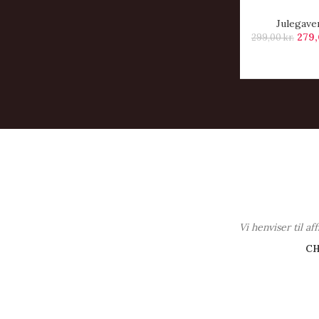
Julegave
279
299,00
kr.
Vi henviser til a
C