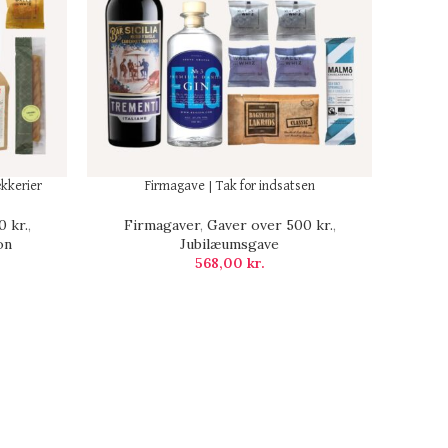
kkerier
Firmagave | Tak for indsatsen
 kr.
,
Firmagaver
,
Gaver over 500 kr.
,
on
Jubilæumsgave
568,00
kr.