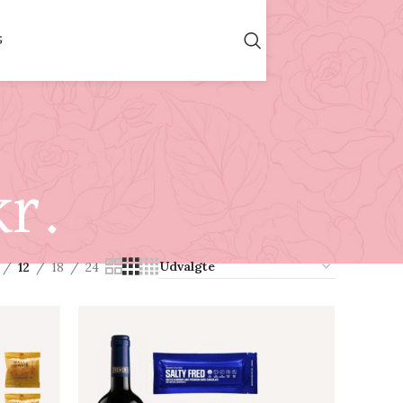
G
kr.
12
18
24