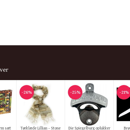
ver
-26%
-25%
-21%
KØB HER
KØB HER
KØB H
rm sæt
Tørklæde Lillian – Stone
Die Spiegelburg oplukker
Brø