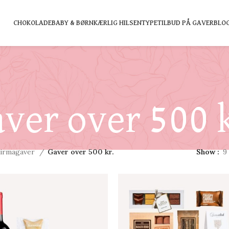
CHOKOLADE
BABY & BØRN
KÆRLIG HILSEN
TYPE
TILBUD PÅ GAVER
BLO
ver over 500 
irmagaver
Gaver over 500 kr.
Show
9