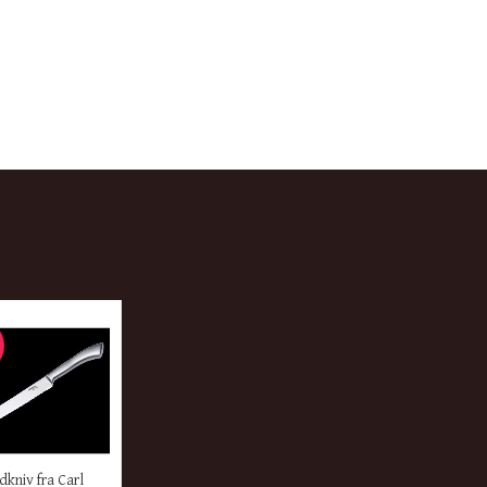
ER
dkniv fra Carl