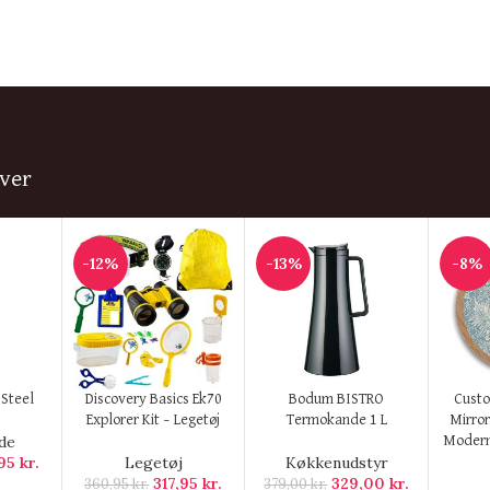
ver
-12%
-13%
-8%
KØB HER
KØB HER
KØB H
 Steel
Discovery Basics Ek70
Bodum BISTRO
Cust
Explorer Kit – Legetøj
Termokande 1 L
Mirror
de
Modern
,95
kr.
Legetøj
Køkkenudstyr
317,95
kr.
329,00
kr.
360,95
kr.
379,00
kr.