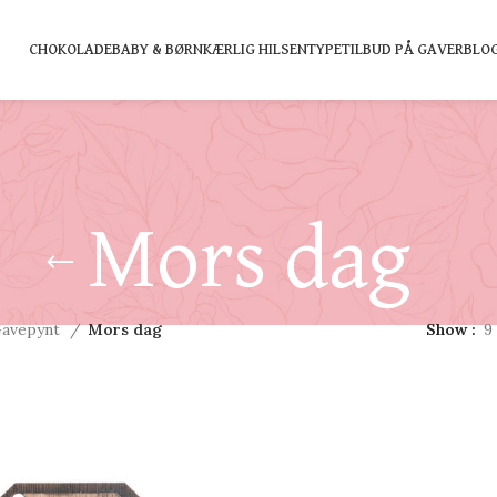
CHOKOLADE
BABY & BØRN
KÆRLIG HILSEN
TYPE
TILBUD PÅ GAVER
BLO
Mors dag
avepynt
Mors dag
Show
9