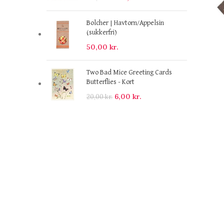
Bolcher | Havtorn/Appelsin
(sukkerfri)
50,00
kr.
Two Bad Mice Greeting Cards
Butterflies - Kort
6,00
kr.
20,00
kr.