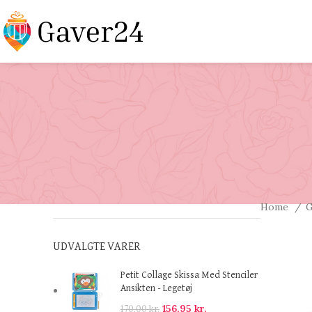
Home
G
UDVALGTE VARER
Petit Collage Skissa Med Stenciler
Ansikten - Legetøj
156,95
kr.
170,00
kr.