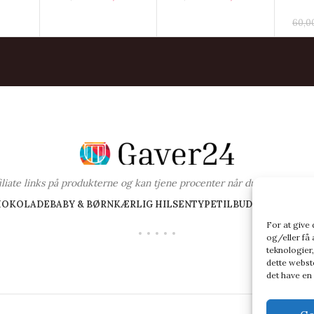
60,0
ffiliate links på produkterne og kan tjene procenter når du handler fra 
HOKOLADE
BABY & BØRN
KÆRLIG HILSEN
TYPE
TILBUD PÅ GAVER
BL
For at give
og/eller få 
teknologier,
dette webste
det have en