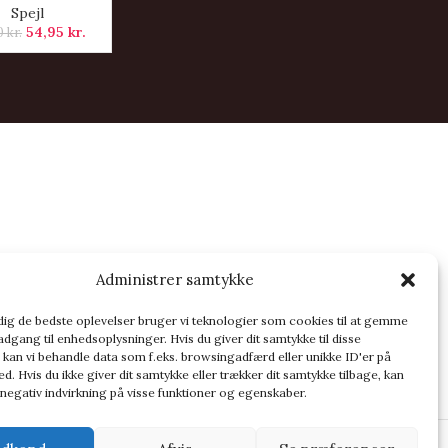
Spejl
54,95
kr.
0
kr.
vores partner side
Administrer samtykke
OG
 dig de bedste oplevelser bruger vi teknologier som cookies til at gemme
adgang til enhedsoplysninger. Hvis du giver dit samtykke til disse
 kan vi behandle data som f.eks. browsingadfærd eller unikke ID'er på
d. Hvis du ikke giver dit samtykke eller trækker dit samtykke tilbage, kan
 negativ indvirkning på visse funktioner og egenskaber.