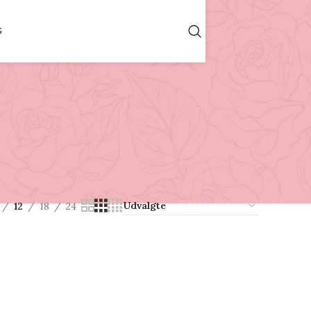
G
12
18
24