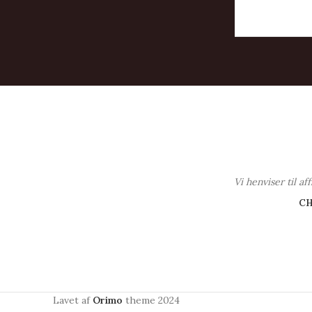
Vi henviser til a
C
Lavet af
Orimo
theme
2024