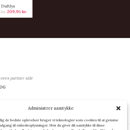
Duftlys
209,95
kr.
5
kr.
vores partner side
OG
Administrer samtykke
 dig de bedste oplevelser bruger vi teknologier som cookies til at gemme
adgang til enhedsoplysninger. Hvis du giver dit samtykke til disse