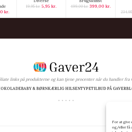
Diverse
Brugskunst
nde
5,95
kr.
399,00
kr.
19,95
kr.
499,00
kr.
00
kr.
234,9
ffiliate links på produkterne og kan tjene procenter når du handler fra 
HOKOLADE
BABY & BØRN
KÆRLIG HILSEN
TYPE
TILBUD PÅ GAVER
BL
For at give
og/eller få 