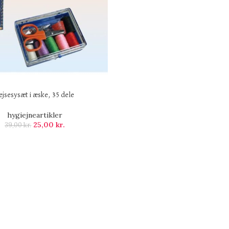
ejsesysæt i æske, 35 dele
hygiejneartikler
25,00
kr.
39,00
kr.