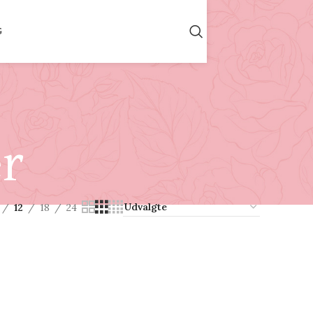
G
er
12
18
24