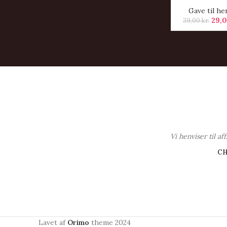
Gave til he
29,
39,00
kr.
Vi henviser til a
C
Lavet af
Orimo
theme
2024