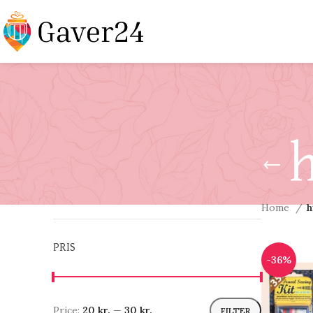
h
Home
h
PRIS
-36%
Price:
20 kr.
—
30 kr.
FILTER