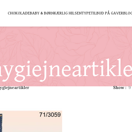
CHOKOLADE
BABY & BØRN
KÆRLIG HILSEN
TYPE
TILBUD PÅ GAVER
BLO
ygiejneartikl
ygiejneartikler
Show
9