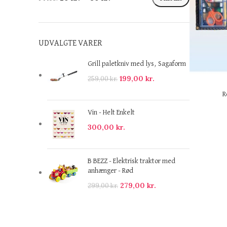
UDVALGTE VARER
Grill paletkniv med lys, Sagaform
199,00
kr.
259,00
kr.
R
Vin - Helt Enkelt
300,00
kr.
B BEZZ - Elektrisk traktor med
anhænger - Rød
279,00
kr.
299,00
kr.