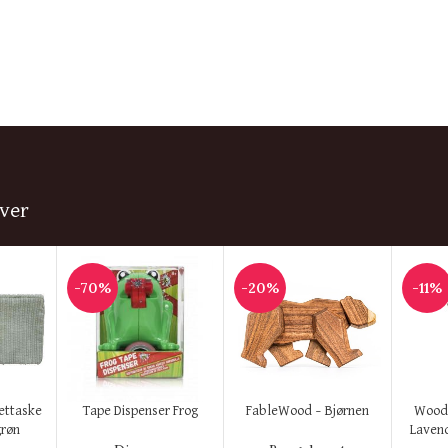
ver
-70%
-20%
-11%
KØB HER
KØB HER
KØB H
lettaske
Tape Dispenser Frog
FableWood – Bjørnen
Wood
grøn
Lavend