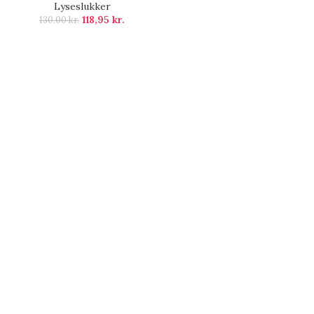
Lyseslukker
118,95
kr.
130,00
kr.