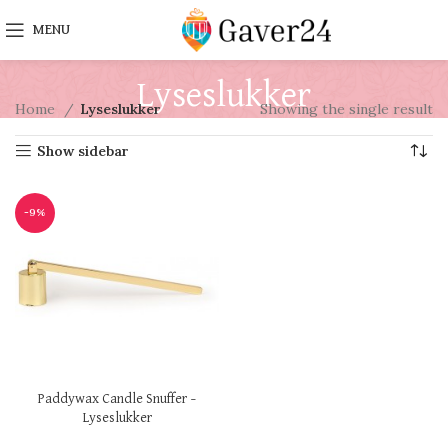
MENU
Lyseslukker
Home
Lyseslukker
Showing the single result
Show sidebar
-9%
Paddywax Candle Snuffer –
Lyseslukker