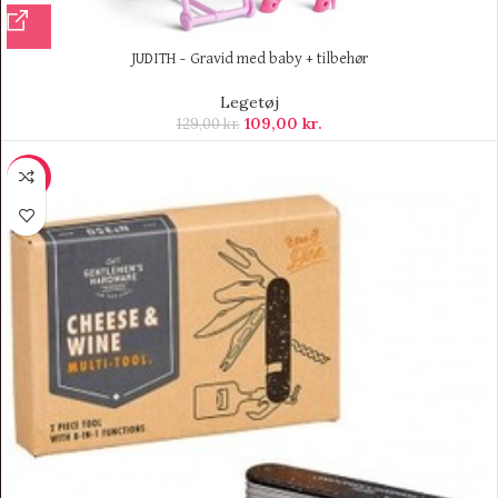
JUDITH – Gravid med baby + tilbehør
Legetøj
109,00
kr.
129,00
kr.
-8%