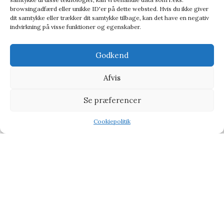
browsingadfærd eller unikke ID'er på dette websted. Hvis du ikke giver
dit samtykke eller trækker dit samtykke tilbage, kan det have en negativ
indvirkning på visse funktioner og egenskaber.
Godkend
Afvis
Se præferencer
Printworks Photo Album 10-pack Refill (L) – Diverse
Fotopapir
Cookiepolitik
Shop
Filters
Wishlist
Tilbud
22,95
kr.
75,90
kr.
-50%