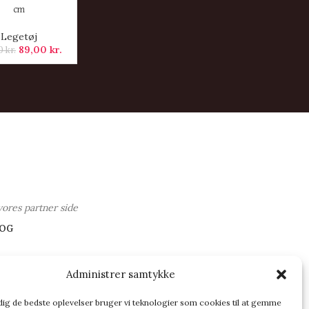
cm
Legetøj
89,00
kr.
00
kr.
vores partner side
OG
Administrer samtykke
 dig de bedste oplevelser bruger vi teknologier som cookies til at gemme