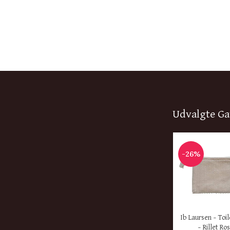
Udvalgte Ga
-26%
KØB HER
Ib Laursen – Toi
– Rillet Ro