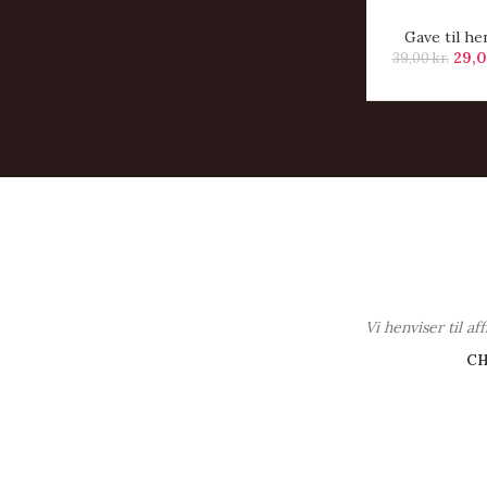
Gave til he
29,
39,00
kr.
Vi henviser til a
C