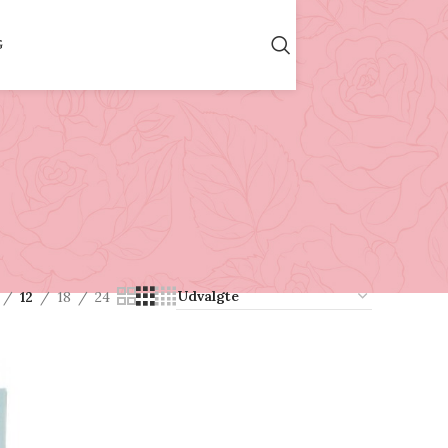
G
12
18
24