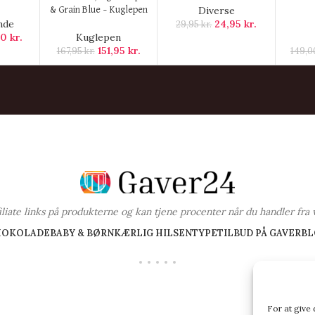
Diverse
& Grain Blue – Kuglepen
nde
24,95
kr.
29,95
kr.
00
kr.
Kuglepen
151,95
kr.
167,95
kr.
149,
ffiliate links på produkterne og kan tjene procenter når du handler fra 
HOKOLADE
BABY & BØRN
KÆRLIG HILSEN
TYPE
TILBUD PÅ GAVER
BL
For at give