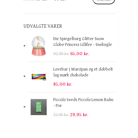
UDVALGTE VARER
Die Spiegelburg Glitter Snow
Globe Princess Lillifee - Snekugle
65,00
kr.
92,95
kr.
Lovebar | Marcipan og et dobbelt
lag mørk chokolade
85,00
kr.
Piccolo Seeds Piccolo Lemon Balm
- Frø
29,95
kr.
32,95
kr.