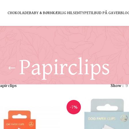
CHOKOLADE
BABY & BØRN
KÆRLIG HILSEN
TYPE
TILBUD PÅ GAVER
BLO
Papirclips
apirclips
Show
9
-7%