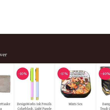
ver
-10%
-17%
-40
KØB HER
KØB HER
KØB H
lettaske
DesignWorks Ink Pencils
Mints Sex
Damp
sa
Colorblock, Light Purple
Truck 