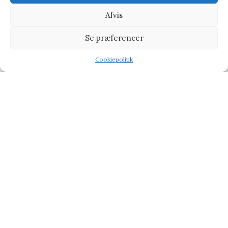
-9%
Afvis
Se præferencer
Cookiepolitik
Shop
Filters
Wishlist
Tilbud
Piccolo Seeds Piccolo Lemon Balm – Frø