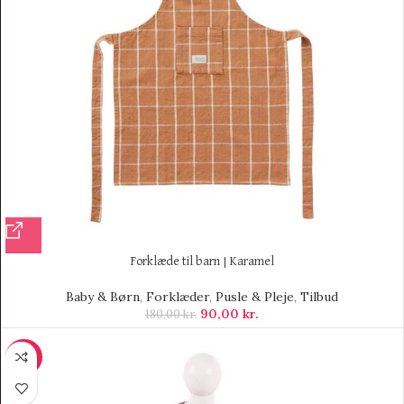
Forklæde til barn | Karamel
Baby & Børn
,
Forklæder
,
Pusle & Pleje
,
Tilbud
90,00
kr.
180,00
kr.
-25%