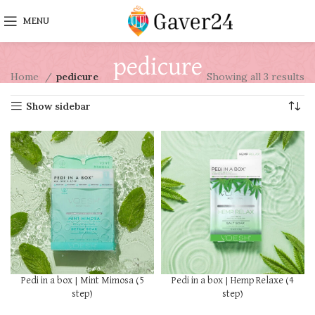
MENU
pedicure
Home
pedicure
Showing all 3 results
Show sidebar
Pedi in a box | Mint Mimosa (5
Pedi in a box | Hemp Relaxe (4
step)
step)