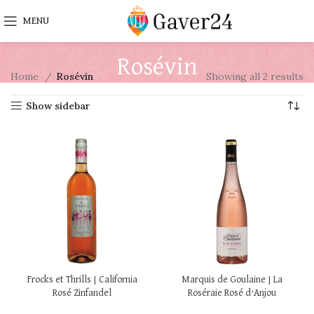
MENU
Rosévin
Home
Rosévin
Showing all 2 results
Show sidebar
Frocks et Thrills | California
Marquis de Goulaine | La
Rosé Zinfandel
Roséraie Rosé d’Anjou