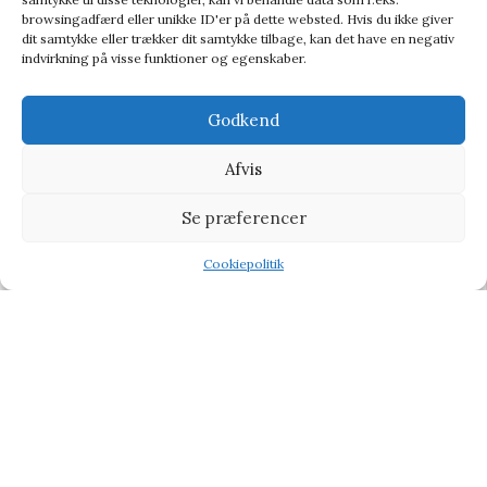
browsingadfærd eller unikke ID'er på dette websted. Hvis du ikke giver
dit samtykke eller trækker dit samtykke tilbage, kan det have en negativ
indvirkning på visse funktioner og egenskaber.
Godkend
Afvis
Se præferencer
Suck Uk Skull Table Lamp – Lampe
Lampe
Cookiepolitik
Shop
Filters
Wishlist
Tilbud
759,95
kr.
1.265,95
kr.
-18%