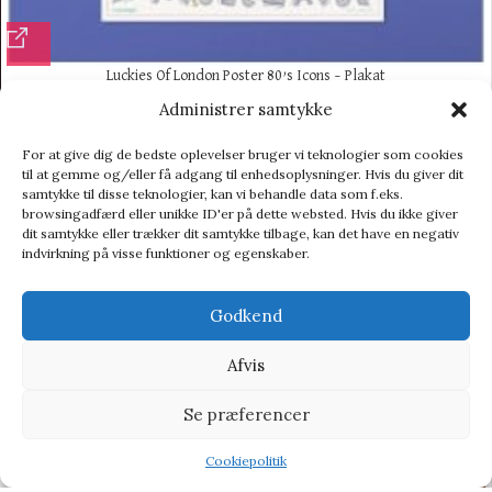
Luckies Of London Poster 80’s Icons – Plakat
Administrer samtykke
Plakat
269,95
kr.
302,95
kr.
For at give dig de bedste oplevelser bruger vi teknologier som cookies
til at gemme og/eller få adgang til enhedsoplysninger. Hvis du giver dit
-9%
samtykke til disse teknologier, kan vi behandle data som f.eks.
browsingadfærd eller unikke ID'er på dette websted. Hvis du ikke giver
dit samtykke eller trækker dit samtykke tilbage, kan det have en negativ
indvirkning på visse funktioner og egenskaber.
Godkend
Afvis
Se præferencer
Cookiepolitik
Shop
Filters
Wishlist
Tilbud