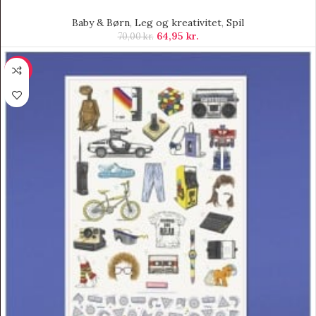
Baby & Børn
,
Leg og kreativitet
,
Spil
64,95
kr.
70,00
kr.
-11%