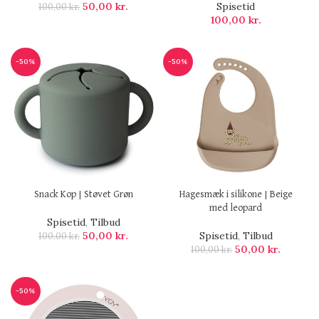
50,00
kr.
Spisetid
100,00
kr.
100,00
kr.
-50%
-50%
Snack Kop | Støvet Grøn
Hagesmæk i silikone | Beige
med leopard
Spisetid
,
Tilbud
50,00
kr.
Spisetid
,
Tilbud
100,00
kr.
50,00
kr.
100,00
kr.
-50%