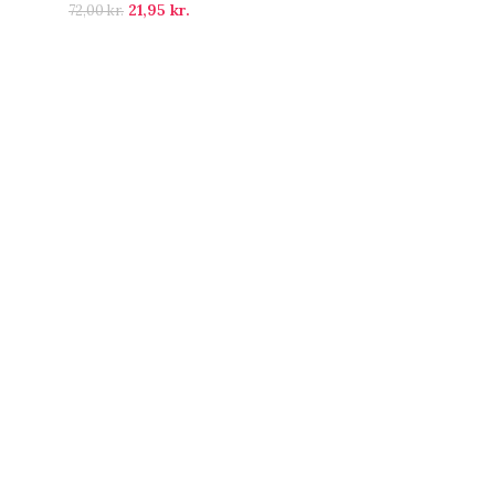
21,95
kr.
72,00
kr.