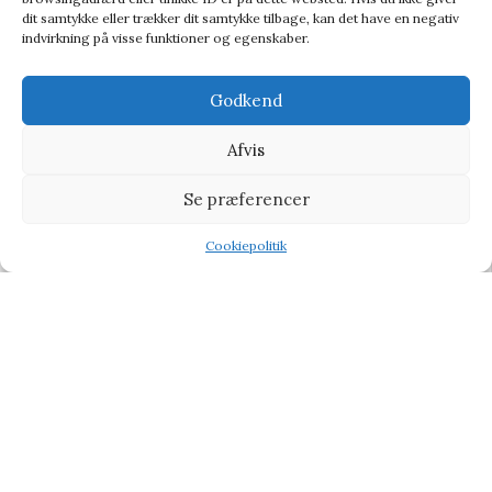
dit samtykke eller trækker dit samtykke tilbage, kan det have en negativ
indvirkning på visse funktioner og egenskaber.
Godkend
Afvis
Se præferencer
Discovery Basics Cn10 Bug Jar – Legetøj
Cookiepolitik
Legetøj
Shop
Filters
Wishlist
Tilbud
46,95
kr.
65,95
kr.
-9%