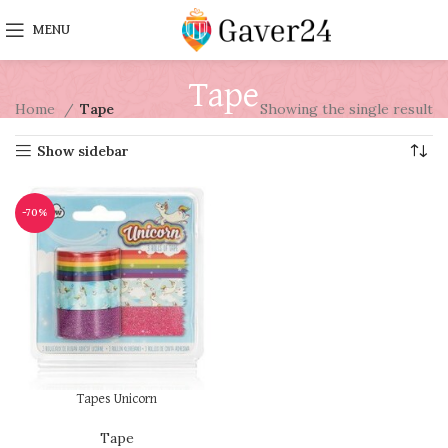
MENU
Tape
Home
Tape
Showing the single result
Show sidebar
-70%
Tapes Unicorn
Tape