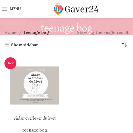
MENU
teenage bog
Home
teenage bog
Showing the single result
Show sidebar
-67%
Sådan overlever du livet
teenage bog