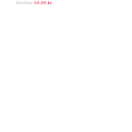
50,00
kr.
150,00
kr.