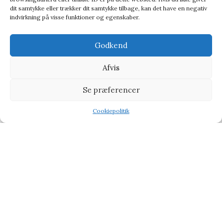
dit samtykke eller trækker dit samtykke tilbage, kan det have en negativ
indvirkning på visse funktioner og egenskaber.
Godkend
Afvis
Se præferencer
Die Spiegelburg Tiddlywinks Wonderful Presents – Spil
Cookiepolitik
Baby & Børn
,
Leg og kreativitet
,
Spil
Shop
Filters
Wishlist
Tilbud
74,95
kr.
92,95
kr.
-12%