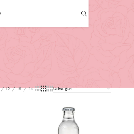
G
12
18
24