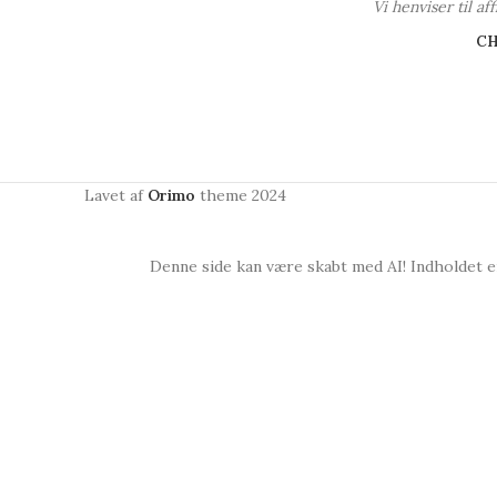
Vi henviser til a
C
Lavet af
Orimo
theme
2024
Denne side kan være skabt med AI! Indholdet er