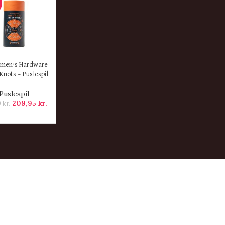
ER
emen’s Hardware
Knots – Puslespil
Puslespil
209,95
kr.
0
kr.