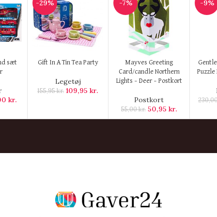
-29%
-7%
-9%
KØB HER
KØB HER
KØB H
nd sæt
Gift In A Tin Tea Party
Mayves Greeting
Gentl
r
Card/candle Northern
Puzzle 
Legetøj
Lights – Deer – Postkort
r
109,95
kr.
155,95
kr.
00
kr.
Postkort
230,0
50,95
kr.
55,00
kr.