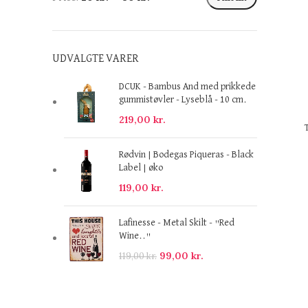
UDVALGTE VARER
DCUK - Bambus And med prikkede
gummistøvler - Lyseblå - 10 cm.
219,00
kr.
Rødvin | Bodegas Piqueras - Black
Label | øko
119,00
kr.
Lafinesse - Metal Skilt - "Red
Wine.."
99,00
kr.
119,00
kr.