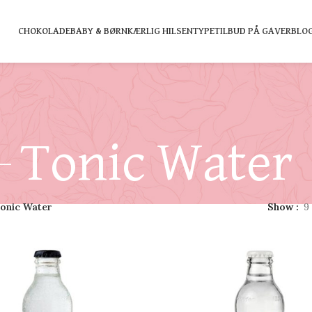
CHOKOLADE
BABY & BØRN
KÆRLIG HILSEN
TYPE
TILBUD PÅ GAVER
BLO
Tonic Water
onic Water
Show
9