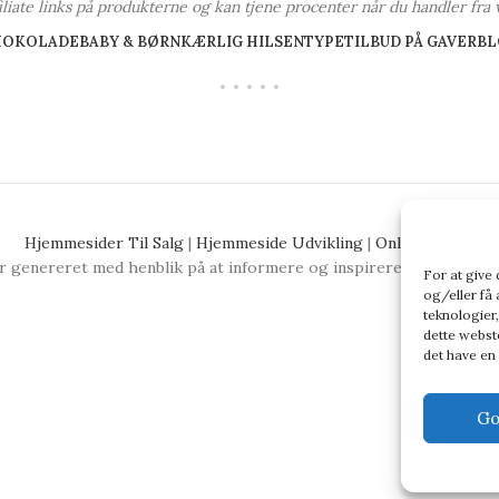
ffiliate links på produkterne og kan tjene procenter når du handler fra 
HOKOLADE
BABY & BØRN
KÆRLIG HILSEN
TYPE
TILBUD PÅ GAVER
BL
Hjemmesider Til Salg
|
Hjemmeside Udvikling
|
Online Tilbud
 genereret med henblik på at informere og inspirere, men vi anbefa
For at give
og/eller få 
teknologier,
dette webste
det have en
Go