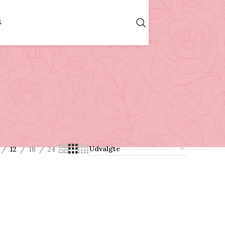
G
12
18
24