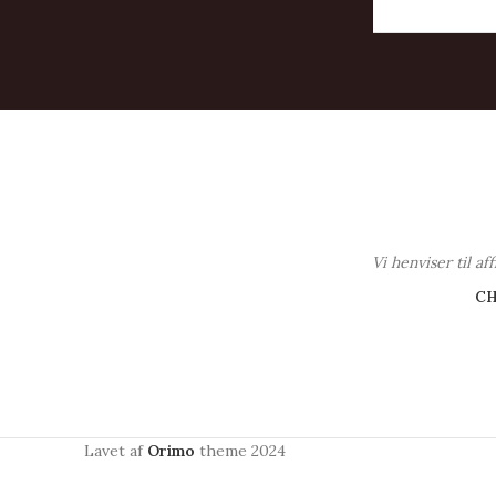
Vi henviser til a
C
Lavet af
Orimo
theme
2024