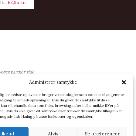
62,95
kr.
0
kr.
vores partner side
OG
Administrer samtykke
 dig de bedste oplevelser bruger vi teknologier som cookies til at gemme
adgang til enhedsoplysninger. Hvis du giver dit samtykke til disse
 kan vi behandle data som f.eks. browsingadfærd eller unikke ID'er på
d. Hvis du ikke giver dit samtykke eller trækker dit samtykke tilbage, kan
 negativ indvirkning på visse funktioner og egenskaber.
dkend
Afvis
Se præferencer