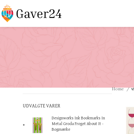
Home
v
UDVALGTE VARER
Designworks Ink Bookmarks In
Metal Groda Froget About It -
Bogmærke