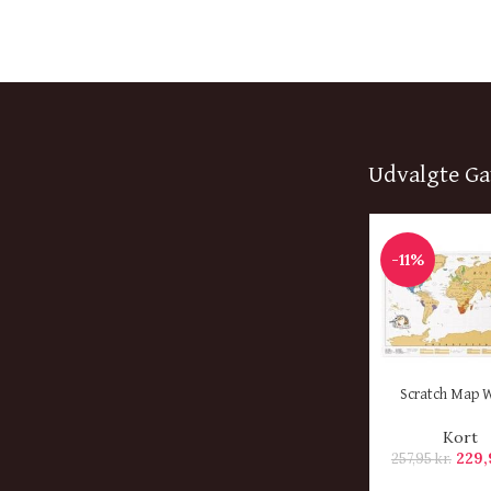
Udvalgte Ga
-11%
KØB HER
Scratch Map 
Kort
229
257,95
kr.