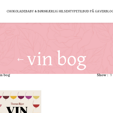
CHOKOLADE
BABY & BØRN
KÆRLIG HILSEN
TYPE
TILBUD PÅ GAVER
BLO
vin bog
in bog
Show
9