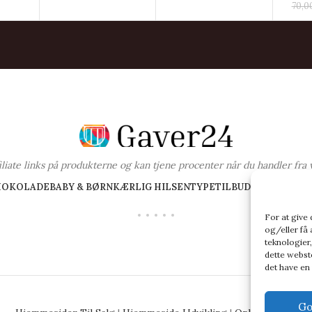
70,0
ffiliate links på produkterne og kan tjene procenter når du handler fra 
HOKOLADE
BABY & BØRN
KÆRLIG HILSEN
TYPE
TILBUD PÅ GAVER
BL
For at give
og/eller få 
teknologier,
dette webste
det have en
Go