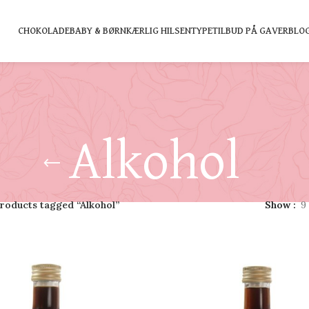
CHOKOLADE
BABY & BØRN
KÆRLIG HILSEN
TYPE
TILBUD PÅ GAVER
BLO
Alkohol
roducts tagged “Alkohol”
Show
9