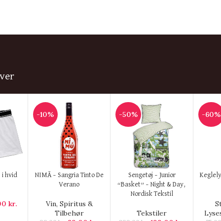
ver
-10%
-50%
-60%
KØB HER
KØB HER
KØB H
 i hvid
NIMÃ – Sangria Tinto De
Sengetøj – Junior
Keglely
Verano
“Basket” – Night & Day,
Nordisk Tekstil
00
kr.
Vin, Spiritus &
S
Tilbehør
Tekstiler
Lyse