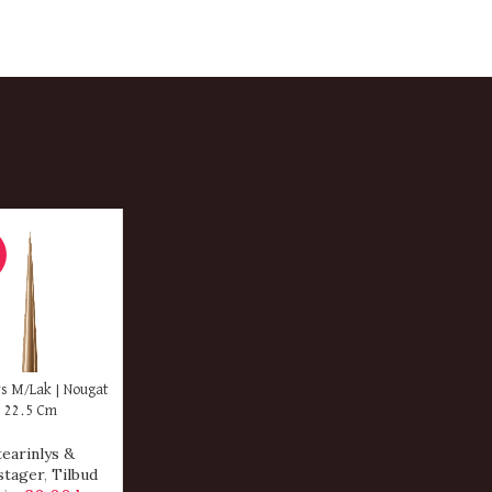
ER
s M/Lak | Nougat
22.5 Cm
tearinlys &
stager
,
Tilbud