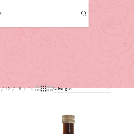
G
12
18
24