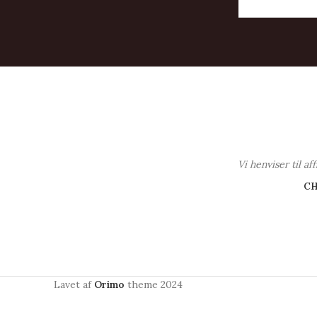
Vi henviser til a
C
Lavet af
Orimo
theme
2024