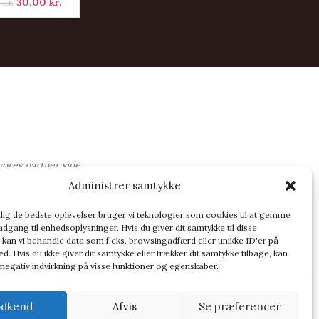
30,00
kr.
0
kr.
vores partner side
Administrer samtykke
OG
 dig de bedste oplevelser bruger vi teknologier som cookies til at gemme
adgang til enhedsoplysninger. Hvis du giver dit samtykke til disse
 kan vi behandle data som f.eks. browsingadfærd eller unikke ID'er på
d. Hvis du ikke giver dit samtykke eller trækker dit samtykke tilbage, kan
 negativ indvirkning på visse funktioner og egenskaber.
dkend
Afvis
Se præferencer