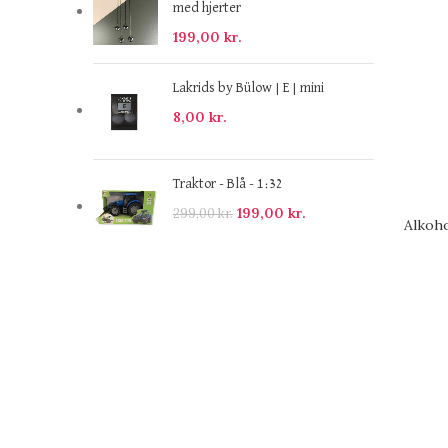
med hjerter
199,00
kr.
Lakrids by Bülow | E | mini
8,00
kr.
Traktor - Blå - 1:32
199,00
kr.
299,00
kr.
Alkoh