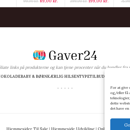
89,00
kr.
199,00
kr.
99,00
kr.
399,00
kr.
75,0
ffiliate links på produkterne og kan tjene procenter når du handler fra 
HOKOLADE
BABY & BØRN
KÆRLIG HILSEN
TYPE
TILBUD PÅ GAVER
BL
For at give
og/eller få 
teknologier,
dette webste
det have en
Go
Hjemmesider Til Salg
|
Hjemmeside Udvikling
|
Online Tilbud