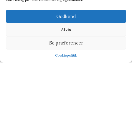
Godkend
Afvis
Se præferencer
Ridley’s Games Room Ridley’s Game Disney Cat Naps – Spil
Cookiepolitik
Shop
Wishlist
Tilbud
Baby & Børn
,
Leg og kreativitet
,
Spil
116,95
kr.
127,95
kr.
-12%