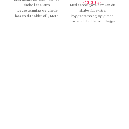
410,00
kr.
skabe lidt ekstra
Med denne gavekurv kan du
hyggestemning og glæde
skabe lidt ekstra
hos en du holder af. , Mere
hyggestemning og glæde
end bare chokolade.
hos en du holder af. , Hygge
og forkælelse.