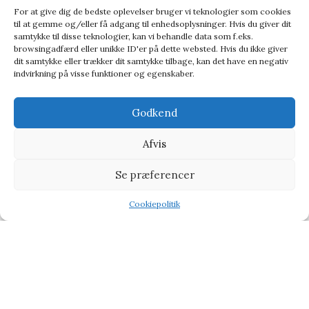
For at give dig de bedste oplevelser bruger vi teknologier som cookies
til at gemme og/eller få adgang til enhedsoplysninger. Hvis du giver dit
samtykke til disse teknologier, kan vi behandle data som f.eks.
browsingadfærd eller unikke ID'er på dette websted. Hvis du ikke giver
dit samtykke eller trækker dit samtykke tilbage, kan det have en negativ
indvirkning på visse funktioner og egenskaber.
Pen & Case Things I Can’t
Godkend
Kuglepen
48,95
kr.
160,95
kr.
Afvis
Se præferencer
Cookiepolitik
Shop
Wishlist
Tilbud
Vi henviser til affiliate links på produkterne og kan tjene
procenter når du handler fra vores partner side
CHOKOLADE
BABY & BØRN
KÆRLIG HILSEN
TYPE