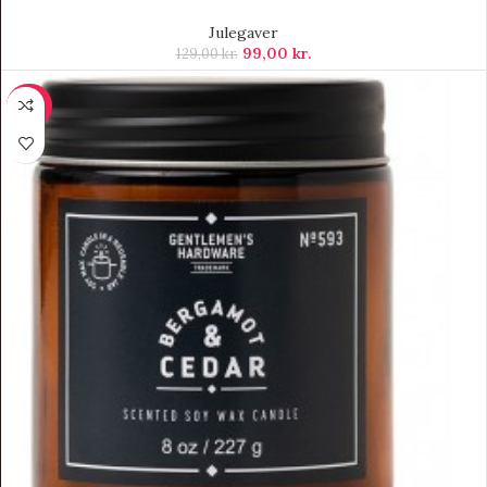
Julegaver
99,00
kr.
129,00
kr.
-40%