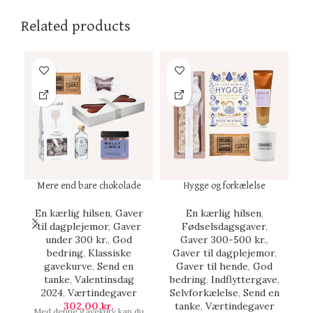
Related products
Mere end bare chokolade
Hygge og forkælelse
En kærlig hilsen
,
Gaver
En kærlig hilsen
,
E
til dagplejemor
,
Gaver
Fødselsdagsgaver
,
under 300 kr.
,
God
Gaver 300-500 kr.
,
b
bedring
,
Klassiske
Gaver til dagplejemor
,
gavekurve
,
Send en
Gaver til hende
,
God
F
tanke
,
Valentinsdag
bedring
,
Indflyttergave
,
me
2024
,
Værtindegaver
Selvforkælelse
,
Send en
i
302,00
kr.
tanke
,
Værtindegaver
Med denne gavekurv kan du
ha