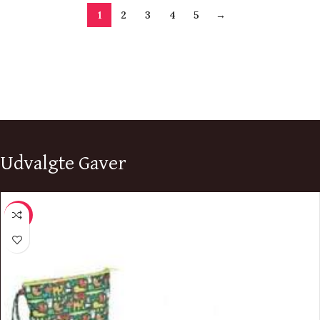
1
2
3
4
5
→
Udvalgte Gaver
-12%