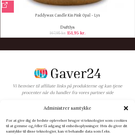
Paddywax Candle Kin Pink Opal – Lys
Duftlys
151,95
kr.
167,95
kr.
Vi henviser til affiliate links på produkterne og kan tjene
procenter når du handler fra vores partner side
CHOKOLADE
BABY & BØRN
KÆRLIG HILSEN
TYPE
Administrer samtykke
TILBUD PÅ GAVER
BLOG
For at give dig de bedste oplevelser bruger vi teknologier som cookies
til at gemme og/eller få adgang til enhedsoplysninger. Hvis du giver dit
samtykke til disse teknologier, kan vi behandle data som f.eks.