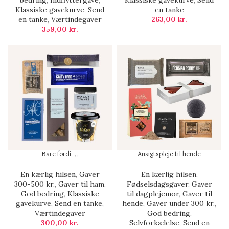
bedring
,
Indflyttergave
,
Klassiske gavekurve
,
Send
Klassiske gavekurve
,
Send
en tanke
en tanke
,
Værtindegaver
263,00
kr.
359,00
kr.
Bare fordi …
Ansigtspleje til hende
En kærlig hilsen
,
Gaver
En kærlig hilsen
,
300-500 kr.
,
Gaver til ham
,
Fødselsdagsgaver
,
Gaver
God bedring
,
Klassiske
til dagplejemor
,
Gaver til
gavekurve
,
Send en tanke
,
hende
,
Gaver under 300 kr.
,
Værtindegaver
God bedring
,
300,00
kr.
Selvforkælelse
,
Send en