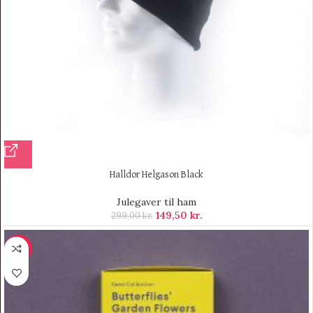
Halldor Helgason Black
Julegaver til ham
149,50
kr.
299,00
kr.
-9%