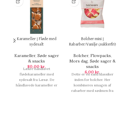
Karameller | Fløde med
Bolcher mini |
sydesalt
Rabarber/Vanilje (sukkerfri)
Karameller
,
Søde sager
Bolcher
,
Flowpacks
,
& snacks
Mors dag
,
Søde sager &
80,00
kr.
snacks
Lækre håndlavet
6,00
kr.
flødekarameller med
Dette er en sand klassiker
sydesalt fra Læsø. De
inden for bolcher. Her
håndlavede karameller er
kombineres smagen af
produceret i Gudhjem og
rabarber med sødmen fra
L
Rønne. Indeholder 138 g.,
vanilje. Lækker sukkerfri
Karameller | Fløde med
snack. En flowpack med 3
na
sydesalt.
stk bolcher af 12 gram i alt.,
Bolcher mini |
Rabarber/Vanilje (sukkerfri).