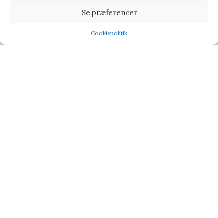
Se præferencer
Yankee Candle Car Jar Paper – Clean Cotton – Lugtfjerner
Cookiepolitik
Shop
Wishlist
Tilbud
Lugtfjerner
31,95
kr.
34,95
kr.
Vi henviser til affiliate links på produkterne og kan tjene
procenter når du handler fra vores partner side
CHOKOLADE
BABY & BØRN
KÆRLIG HILSEN
TYPE
TILBUD PÅ GAVER
BLOG