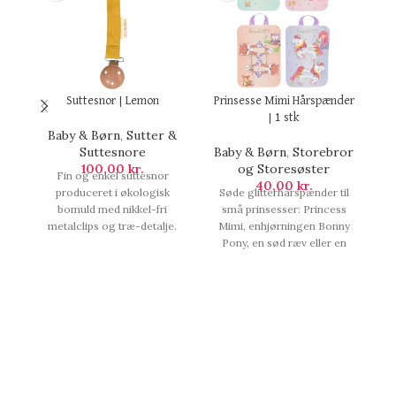
Suttesnor | Lemon
Prinsesse Mimi Hårspænder
| 1 stk
Baby & Børn
,
Sutter &
Suttesnore
Baby & Børn
,
Storebror
100,00
kr.
og Storesøster
Fin og enkel suttesnor
40,00
kr.
produceret i økologisk
Søde glitterhårspænder til
bomuld med nikkel-fri
små prinsesser: Princess
s
metalclips og træ-detalje.
Mimi, enhjørningen Bonny
s
Sættes fast på sutten med
Pony, en sød ræv eller en
silikonering., Suttesnor |
farverig regnbue. To
Lemon.
metalhårspænder pr. motiv
til yndige frisurer. Sælges
assorteret og du får derfor 1
stk når du bestiller og vi
pakker dem tilfæl, Prinsesse
Mimi Hårspænder | 1 stk.