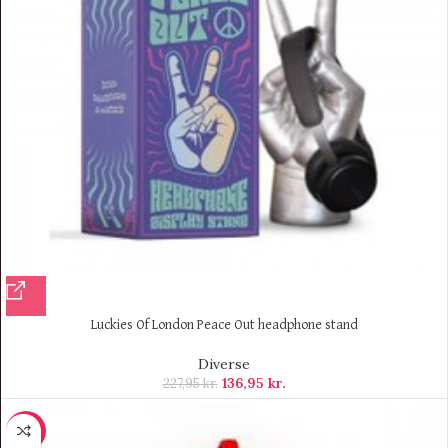
Luckies Of London Peace Out headphone stand
Diverse
136,95
kr.
227,95
kr.
-11%