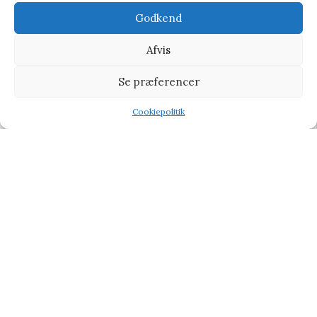
Godkend
-9%
Afvis
Se præferencer
Cookiepolitik
Shop
Filters
Wishlist
Tilbud