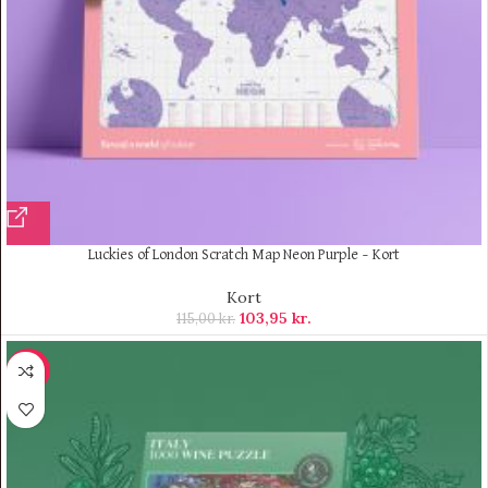
Luckies of London Scratch Map Neon Purple – Kort
Kort
103,95
kr.
115,00
kr.
-12%