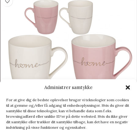
Administrer samtykke
For at give dig de bedste oplevelser bruger vi teknologier som cookies
til at gemme og/eller få adgang til enhedsoplysninger. Hvis du giver dit
samtykke til disse teknologier, kan vi behandle data som f.eks.
browsingadfærd eller unikke ID'er på dette websted. Hvis du ikke giver
Krus – “HOME”
dit samtykke eller trækker dit samtykke tilbage, kan det have en negativ
indvirkning på visse funktioner og egenskaber.
Gave til hende
39,00
kr.
49,00
kr.