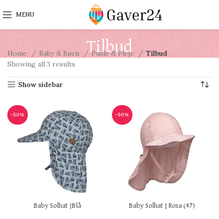
MENU
Tilbud
Home
Baby & Børn
Pusle & Pleje
Tilbud
Showing all 3 results
Show sidebar
-50%
-50%
Baby Solhat |Blå
Baby Solhat | Rosa (47)