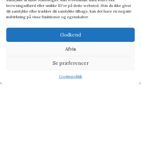
browsingadfærd eller unikke ID'er på dette websted. Hvis du ikke giver
dit samtykke eller trækker dit samtykke tilbage, kan det have en negativ
indvirkning på visse funktioner og egenskaber.
Godkend
Afvis
Se præferencer
Die Spiegelburg Led Decoration Lamp Travel Time – Lanterne
Lanterne
Cookiepolitik
Shop
Filters
Wishlist
Tilbud
149,95
kr.
186,95
kr.
-10%