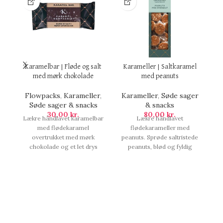
Karamelbar | Fløde og salt
Karameller | Saltkaramel
med mørk chokolade
med peanuts
Flowpacks
,
Karameller
,
Karameller
,
Søde sager
C
Søde sager & snacks
& snacks
30,00
kr.
80,00
kr.
Lækre håndlavet karamelbar
Lækre håndlavet
med flødekaramel
flødekarameller med
overtrukket med mørk
peanuts. Sprøde saltristede
chokolade og et let drys
peanuts, blød og fyldig
c
Læsø Sydesalt. De
flødekaramel med flager af
Ca
håndlavede karameller er
Læsø Sydesalt. De
produceret i Gudhjem og
håndlavede karameller er
Rønne. Indeholder 50 g.,
produceret i Gudhjem og
Karamelbar | Fløde og salt
Rønne. Indeholder 138 g.,
med mørk chokolade.
Karameller | Saltkaramel
med peanuts.