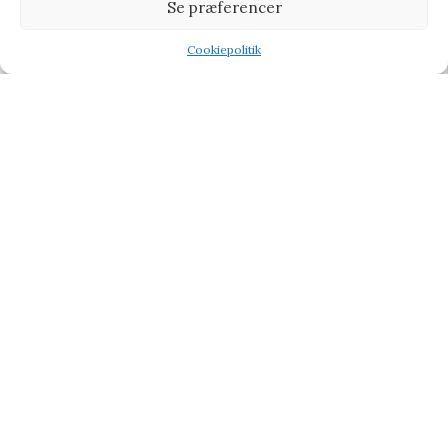
Se præferencer
Cathrineholm Stripes sort skål, 20 cm.
Cookiepolitik
Brugskunst
Shop
Wishlist
Tilbud
299,00
kr.
399,00
kr.
Vi henviser til affiliate links på produkterne og kan tjene
procenter når du handler fra vores partner side
CHOKOLADE
BABY & BØRN
KÆRLIG HILSEN
TYPE
TILBUD PÅ GAVER
BLOG