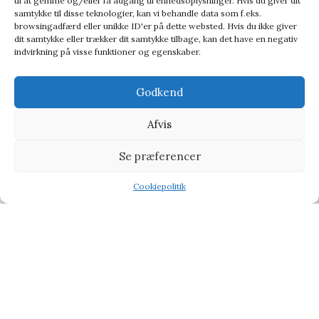
til at gemme og/eller få adgang til enhedsoplysninger. Hvis du giver dit
samtykke til disse teknologier, kan vi behandle data som f.eks.
browsingadfærd eller unikke ID'er på dette websted. Hvis du ikke giver
dit samtykke eller trækker dit samtykke tilbage, kan det have en negativ
indvirkning på visse funktioner og egenskaber.
Godkend
Afvis
Taske i Filt
Se præferencer
Mors dag gaver
Cookiepolitik
89,00
kr.
Shop
Filters
Wishlist
Tilbud
119,00
kr.
-7%