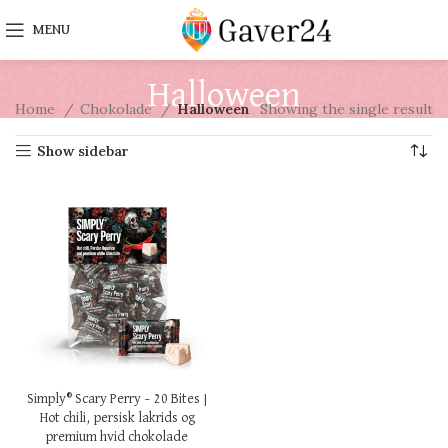
MENU
Halloween
Home
Chokolade
Halloween
Showing the single result
Show sidebar
Simply® Scary Perry – 20 Bites |
Hot chili, persisk lakrids og
premium hvid chokolade