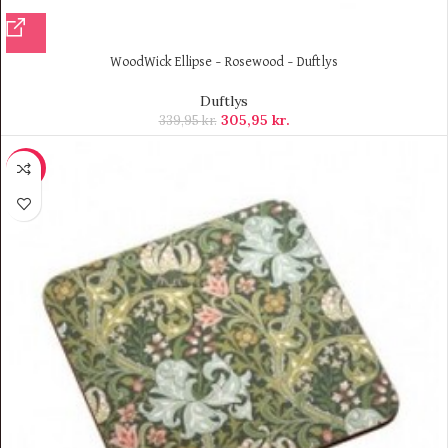
WoodWick Ellipse – Rosewood – Duftlys
Duftlys
305,95
kr.
339,95
kr.
-10%