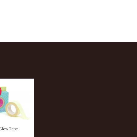
ER
Glow Tape