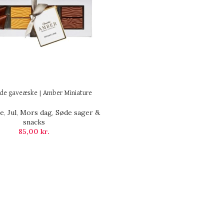
de gaveæske | Amber Miniature
de
,
Jul
,
Mors dag
,
Søde sager &
snacks
85,00
kr.