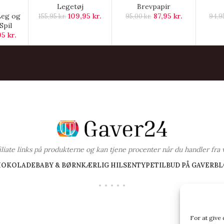
Legetøj
Brevpapir
Leg og
109,95
kr.
87,95
kr.
155,95
kr.
95,00
kr.
94,9
Spil
95
kr.
ffiliate links på produkterne og kan tjene procenter når du handler fra 
HOKOLADE
BABY & BØRN
KÆRLIG HILSEN
TYPE
TILBUD PÅ GAVER
BL
For at give