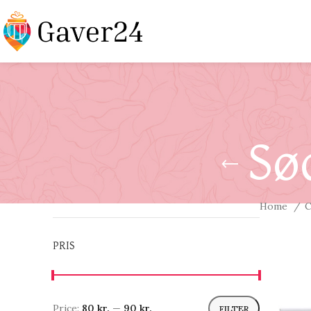
Sø
Home
C
PRIS
Price:
80 kr.
—
90 kr.
FILTER