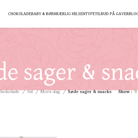
CHOKOLADE
BABY & BØRN
KÆRLIG HILSEN
TYPE
TILBUD PÅ GAVER
BLO
de sager & sna
hokolade
Jul
Mors dag
Søde sager & snacks
Show
9