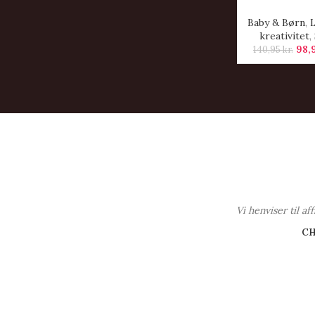
Baby & Børn
,
kreativitet
,
98,
140,95
kr.
Vi henviser til a
C