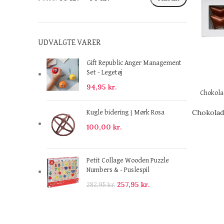
UDVALGTE VARER
Gift Republic Anger Management
Set - Legetøj
94,95
kr.
Chokola
Chokola
Kugle bidering | Mørk Rosa
100,00
kr.
Petit Collage Wooden Puzzle
Numbers & - Puslespil
257,95
kr.
282,95
kr.