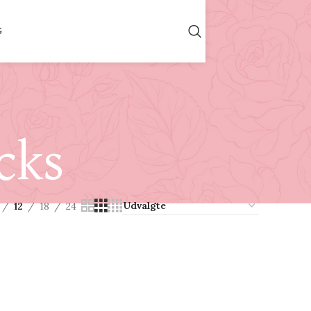
G
cks
12
18
24