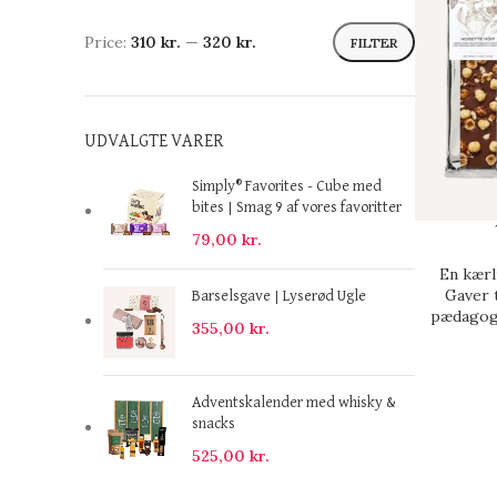
Price:
310 kr.
—
320 kr.
FILTER
UDVALGTE VARER
Simply® Favorites - Cube med
bites | Smag 9 af vores favoritter
79,00
kr.
En kærl
Gaver 
Barselsgave | Lyserød Ugle
pædago
355,00
kr.
Adventskalender med whisky &
snacks
525,00
kr.