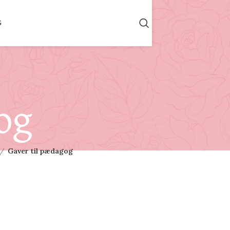
G
og
Gaver til pædagog