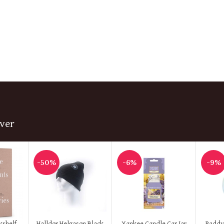
ver
-50%
-6%
-9%