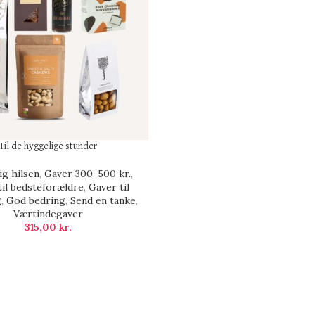
Til de hyggelige stunder
ig hilsen
,
Gaver 300-500 kr.
,
til bedsteforældre
,
Gaver til
g
,
God bedring
,
Send en tanke
,
Værtindegaver
315,00
kr.