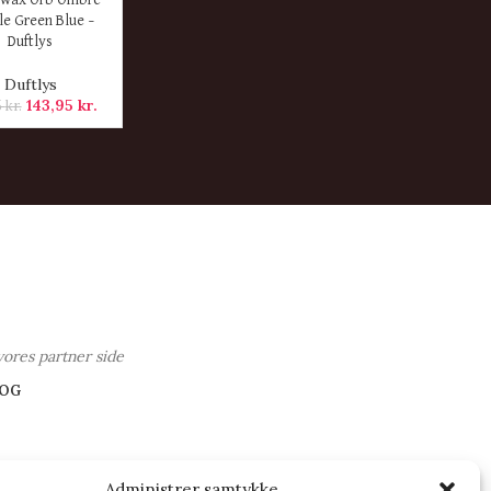
ER
wax Orb Ombre
e Green Blue –
Duftlys
Duftlys
143,95
kr.
5
kr.
vores partner side
OG
Administrer samtykke