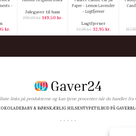
KØB HER
KØB HER
KØB H
kshelf
Halldor Helgason Black
Yankee Candle Car Jar
Paddy
ments –
Paper – Lemon Lavender
Candl
Julegaver til ham
– Lugtfjerner
149,50
kr.
299,00
kr.
um
Lugtfjerner
95
kr.
32,95
kr.
34,95
kr.
157,9
ffiliate links på produkterne og kan tjene procenter når du handler fra 
HOKOLADE
BABY & BØRN
KÆRLIG HILSEN
TYPE
TILBUD PÅ GAVER
BL