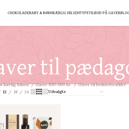
CHOKOLADE
BABY & BØRN
KÆRLIG HILSEN
TYPE
TILBUD PÅ GAVER
BLO
aver til pædag
n kærlig hilsen
Gaver 300-500 kr.
Gaver til bedsteforældre
12
18
24