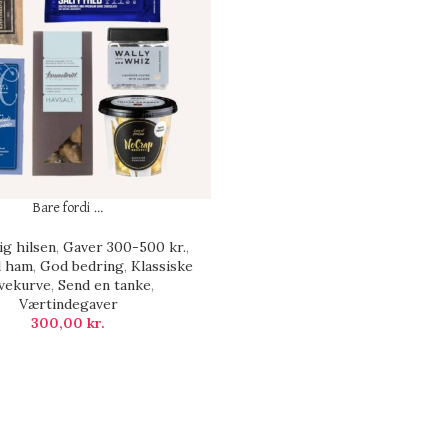
Bare fordi …
ig hilsen
,
Gaver 300-500 kr.
,
l ham
,
God bedring
,
Klassiske
vekurve
,
Send en tanke
,
Værtindegaver
300,00
kr.