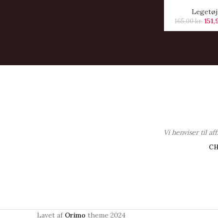
Legetøj
151
165,00
kr.
Vi henviser til a
C
Lavet af
Orimo
theme
2024