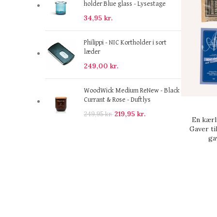
holder Blue glass - Lysestage
34,95
kr.
Philippi - NIC Kortholder i sort
læder
249,00
kr.
WoodWick Medium ReNew - Black
Currant & Rose - Duftlys
219,95
kr.
249,95
kr.
En kærl
Gaver ti
ga