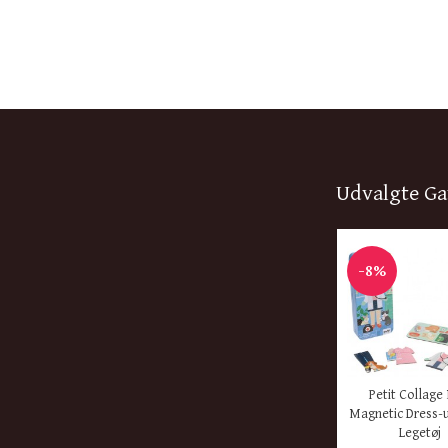
Udvalgte Ga
-8%
KØB HER
Petit Collage
Magnetic Dress-
Legetøj