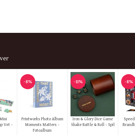
ver
-8%
-11%
-8%
KØB HER
KØB HER
KØB H
 Mini
Printworks Photo Album
Iron & Glory Dice Game
Speedc
up Vet –
Moments Matters –
Shake Rattle & Roll – Spil
Brandb
Fotoalbum