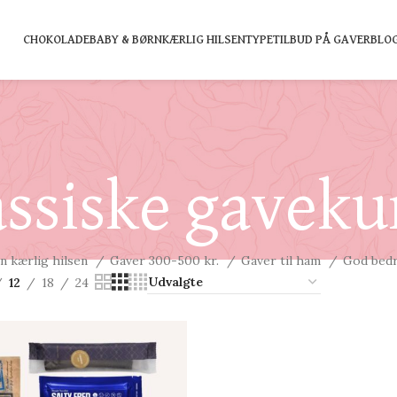
CHOKOLADE
BABY & BØRN
KÆRLIG HILSEN
TYPE
TILBUD PÅ GAVER
BLO
assiske gaveku
n kærlig hilsen
Gaver 300-500 kr.
Gaver til ham
God bed
12
18
24