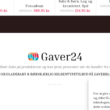
Baby & Børn
,
Leg og
Fotoalbum
kreativitet
,
Spil
249,0
,95
kr.
369,95
kr.
124,95
kr.
401,50
kr.
140,00
kr.
ffiliate links på produkterne og kan tjene procenter når du handler fra 
HOKOLADE
BABY & BØRN
KÆRLIG HILSEN
TYPE
TILBUD PÅ GAVER
BL
For at give
og/eller få 
teknologier,
dette webste