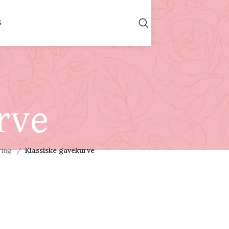
G
rve
ring
Klassiske gavekurve