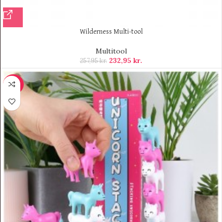
Wilderness Multi-tool
Multitool
232,95
kr.
257,95
kr.
-20%