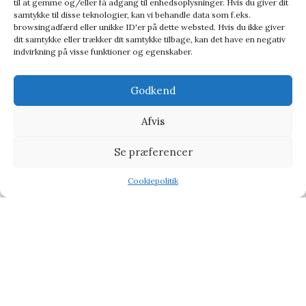
til at gemme og/eller få adgang til enhedsoplysninger. Hvis du giver dit
samtykke til disse teknologier, kan vi behandle data som f.eks.
browsingadfærd eller unikke ID'er på dette websted. Hvis du ikke giver
dit samtykke eller trækker dit samtykke tilbage, kan det have en negativ
indvirkning på visse funktioner og egenskaber.
Godkend
Afvis
Glow Tape
Se præferencer
Diverse
Cookiepolitik
28,95
kr.
94,95
kr.
Shop
Filters
Wishlist
Tilbud
-12%