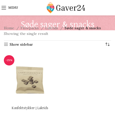
MENU
Søde sager & snacks
Home
Flowpacks
Lakrids
Søde sager & snacks
Showing the single result
Show sidebar
-25%
Konfektstykker | Lakrids