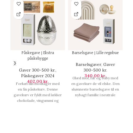
Påskegave | Ekstra
Barselsgave | Lille regnbue
påskehygge
Barselsgaver
,
Gaver
Gaver 300-500 kr.
,
300-500 kr.
Påskegaver 2024
340,00
kr.
Glæd mor, far og baby med
402,00
kr.
G
Forkæl din modtager med
en gavekurv de vil elske. Den
en fin påskekurv. Denne
skønneste barselsgave til en
gavekurv er fyldt med lækker
nybagt familie i neutrale
ta
chokolade, vingummi og
farver, som indeholder alt fra
lakrids, der skaber den
bløde stofbleer til lækkert
E
perfekte påskestemning.
chokolade som forældrene
Den ideelle påskegave til
helt sikker vil sætte pris på.,
voksne. Opdag også flere
Barselsgave | Lille regnbue.
smagfulde