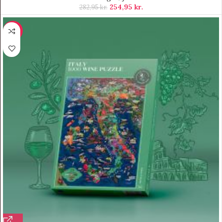
254,95
kr.
282,95
kr.
-12%