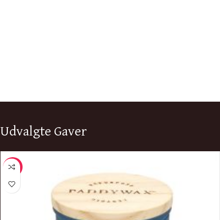
Udvalgte Gaver
-7%