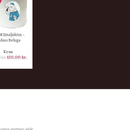
ER
R Emaljekrus –
dass Beluga
Krus
120,00
kr.
0
kr.
vores partner side