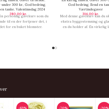
rlig hilsen
,
Gaver til hende
,
En kærlig hilsen
,
Gaver 300-5
 under 300 kr.
,
God bedring
,
God bedring
,
Send en ta
 en tanke
,
Valentinsdag 2024
Værtindegaver
280,00
kr.
314,00
kr.
fin personlig gavekurv som du
Med denne gavekurv kan du sk
nde til en der fortjener det, i
ekstra hyggestemning og gl
det for en buket blomster.
en du holder af. En virkelig
ekurven indeholder lækker
gave til en der bare trænger t
ets chokolade fra Cafe Tasse,
ekstra forkælelse, bare fordi..
 vingummi fra Wally and Whiz
kram.
get mere. Denne gavekurv er
til en gav, Fordi jeg elsker dig.
ver
-63%
-70%
-20%