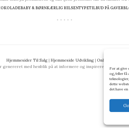
HOKOLADE
BABY & BØRN
KÆRLIG HILSEN
TYPE
TILBUD PÅ GAVER
BL
Hjemmesider Til Salg
|
Hjemmeside Udvikling
|
Online Tilbud
 genereret med henblik på at informere og inspirere, men vi anbefa
For at give
og/eller få 
teknologier,
dette webste
det have en
Go