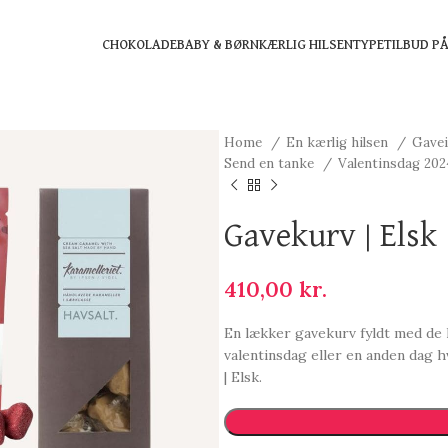
CHOKOLADE
BABY & BØRN
KÆRLIG HILSEN
TYPE
TILBUD P
Home
En kærlig hilsen
Gave
Send en tanke
Valentinsdag 20
Gavekurv | Elsk
410,00
kr.
En lækker gavekurv fyldt med de 
valentinsdag eller en anden dag h
| Elsk.