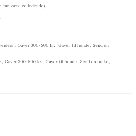
e kan være vejledende)
t
veidéer
,
Gaver 300-500 kr.
,
Gaver til hende
,
Send en
r
,
Gaver 300-500 kr.
,
Gaver til hende
,
Send en tanke
,