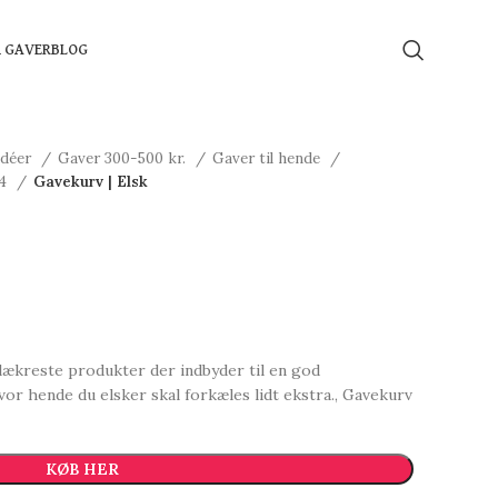
Å GAVER
BLOG
idéer
Gaver 300-500 kr.
Gaver til hende
24
Gavekurv | Elsk
lækreste produkter der indbyder til en god
vor hende du elsker skal forkæles lidt ekstra., Gavekurv
KØB HER