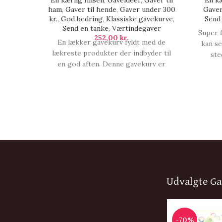
En kærlig hilsen
,
Gaveidéer
,
Gaver til
En kæ
ham
,
Gaver til hende
,
Gaver under 300
Gaver
kr.
,
God bedring
,
Klassiske gavekurve
,
Send
Send en tanke
,
Værtindegaver
Super 
252,00
kr.
En lækker gavekurv fyldt med de
kan se
lækreste produkter der indbyder til
ste
en god aften. Denne gavekurv er
Gav
perfekt til en der fortjener lidt ekstra
kvalit
med lækker kvalitets chokolade,
lækker
karameller, lakrids og en lækker
og me
drink., Gavekurv | Cocktail time.
perfekt 
Udvalgte Ga
-70%