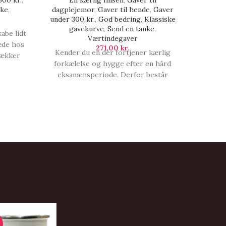
00 kr.
,
En kærlig hilsen
,
Gaver til
En kær
nke
,
dagplejemor
,
Gaver til hende
,
Gaver
Gaveid
under 300 kr.
,
God bedring
,
Klassiske
til ham
gavekurve
,
Send en tanke
,
abe lidt
Værtindegaver
En lækk
æde hos
271,00
kr.
Kender du en der fortjener kærlig
de læk
 lækker
forkælelse og hygge efter en hård
til ægte
il lidt
eksamensperiode. Derfor består
ha
., Stort
denne gavekurv af håndplukkede
favoritter til en du har kær. , Lad roen
sænke sig.