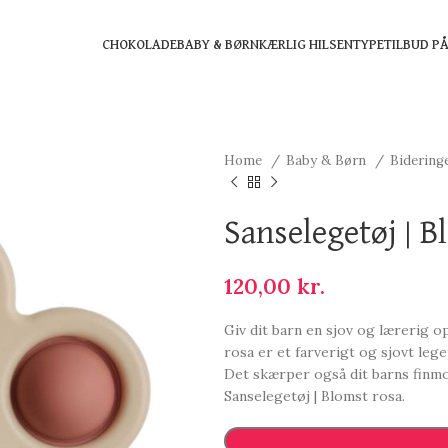
CHOKOLADE
BABY & BØRN
KÆRLIG HILSEN
TYPE
TILBUD P
Home
Baby & Børn
Bidering
Sanselegetøj | B
120,00
kr.
Giv dit barn en sjov og lærerig o
rosa er et farverigt og sjovt lege
Det skærper også dit barns finmo
Sanselegetøj | Blomst rosa.