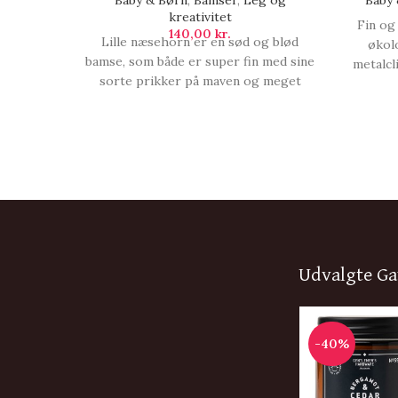
Baby & Børn
,
Bamser
,
Leg og
Baby 
kreativitet
Fin og
140,00
kr.
Lille næsehorn er en sød og blød
økol
bamse, som både er super fin med sine
metalcl
sorte prikker på maven og meget
på sutt
anvendelig, da den kan bruges både til
leg og til at give barnet tryghed, når
det skal sove. Lille næsehorn er lavet
af 100% økologisk bomuld med fyld a,
Lille næsehorn.
Udvalgte Ga
-40%