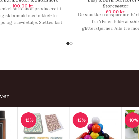
& Børn
,
Sutter & Suttesnore
Baby & Børn
,
Storebror 
100,00
kr.
Storesøster
 enkel suttesnor produceret i
60,00
kr.
De smukke transparente hår
ogisk bomuld med nikkel-fri
fra Ylvi er fulde af sød
ips og træ-detalje. Sættes fast
glitterstjerner. Alle tre mo
en med silikonering., Suttesnor
(forskellige stjerner) har e
| Lemon.
gummipude og behageli
plastbørster. Sælges assorter
får derfor 1 stk når du bestill
pakker dem tilfældig, Ylvi Hår
1 stk.
ver
-12%
-12%
-10%