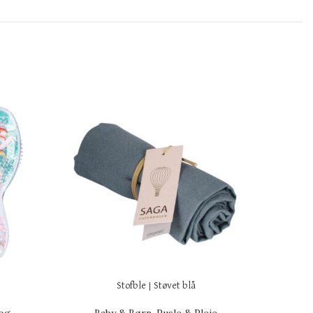
-50%
Stofble | Støvet blå
Somm