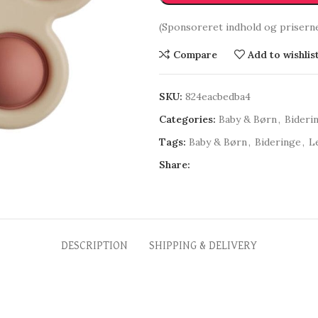
(Sponsoreret indhold og prisern
Compare
Add to wishlis
SKU:
824eacbedba4
Categories:
Baby & Børn
,
Bideri
Tags:
Baby & Børn
,
Bideringe
,
L
Share:
DESCRIPTION
SHIPPING & DELIVERY