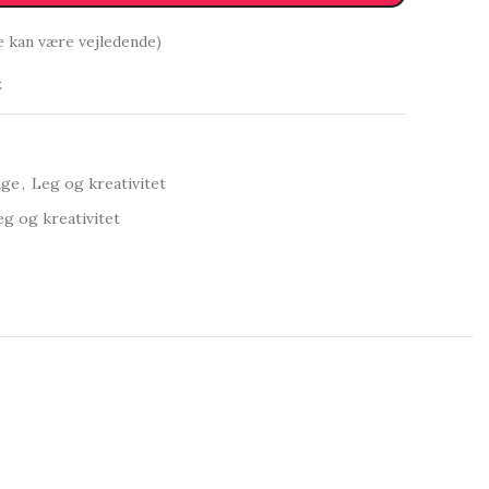
e kan være vejledende)
t
nge
,
Leg og kreativitet
eg og kreativitet