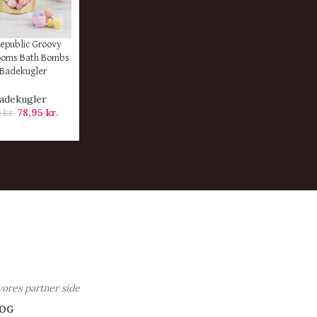
ER
Republic Groovy
oms Bath Bombs
 Badekugler
adekugler
78,95
kr.
5
kr.
vores partner side
OG