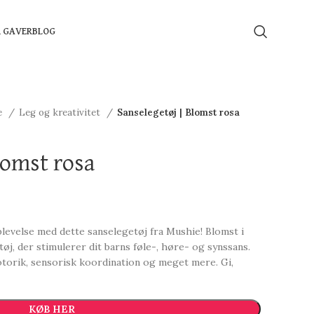
Å GAVER
BLOG
e
Leg og kreativitet
Sanselegetøj | Blomst rosa
lomst rosa
plevelse med dette sanselegetøj fra Mushie! Blomst i
tøj, der stimulerer dit barns føle-, høre- og synssans.
torik, sensorisk koordination og meget mere. Gi,
KØB HER