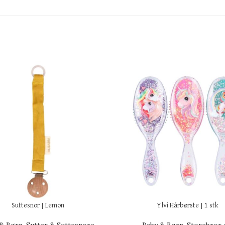
Suttesnor | Lemon
Ylvi Hårbørste | 1 stk