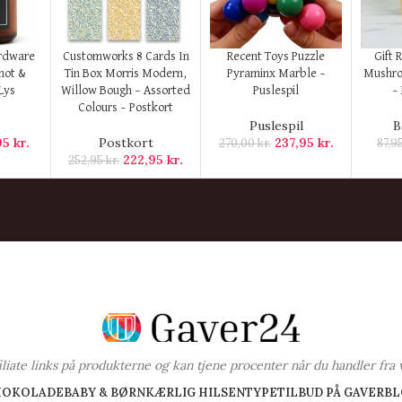
KØB HER
KØB HER
KØB H
rdware
Customworks 8 Cards In
Recent Toys Puzzle
Gift 
mot &
Tin Box Morris Modern,
Pyraminx Marble –
Mushro
Lys
Willow Bough – Assorted
Puslespil
–
Colours – Postkort
Puslespil
B
,95
kr.
Postkort
237,95
kr.
270,00
kr.
87,9
222,95
kr.
252,95
kr.
ffiliate links på produkterne og kan tjene procenter når du handler fra 
HOKOLADE
BABY & BØRN
KÆRLIG HILSEN
TYPE
TILBUD PÅ GAVER
BL