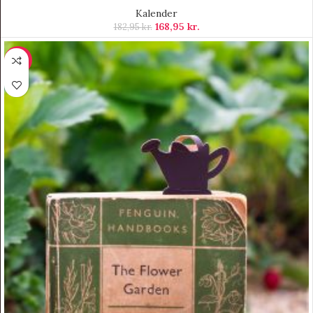
Kalender
168,95
kr.
182,95
kr.
-12%