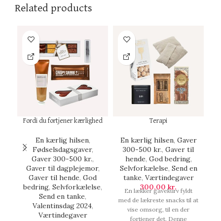
Related products
Fordi du fortjener kærlighed
Terapi
En kærlig hilsen
,
En kærlig hilsen
,
Gaver
Fødselsdagsgaver
,
300-500 kr.
,
Gaver til
Gaver 300-500 kr.
,
hende
,
God bedring
,
Gaver til dagplejemor
,
Selvforkælelse
,
Send en
G
Gaver til hende
,
God
tanke
,
Værtindegaver
bedring
,
Selvforkælelse
,
300,00
kr.
En lækker gavekurv fyldt
Send en tanke
,
med de lækreste snacks til at
Ve
Valentinsdag 2024
,
vise omsorg, til en der
o
Værtindegaver
fortjener det. Denne