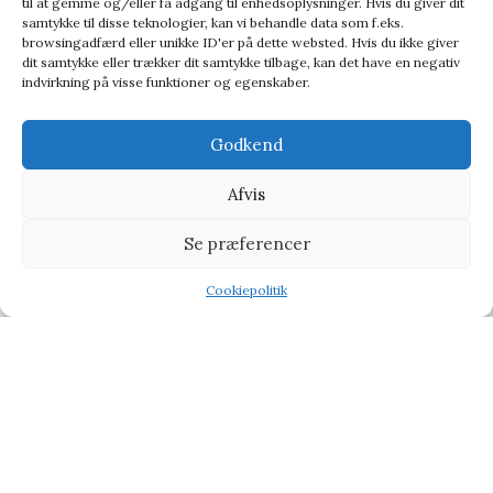
til at gemme og/eller få adgang til enhedsoplysninger. Hvis du giver dit
samtykke til disse teknologier, kan vi behandle data som f.eks.
browsingadfærd eller unikke ID'er på dette websted. Hvis du ikke giver
dit samtykke eller trækker dit samtykke tilbage, kan det have en negativ
indvirkning på visse funktioner og egenskaber.
Godkend
Afvis
Se præferencer
Cookiepolitik
Shop
Wishlist
Tilbud
PONY Princes – 2 stk
Legetøj
89,00
kr.
99,00
kr.