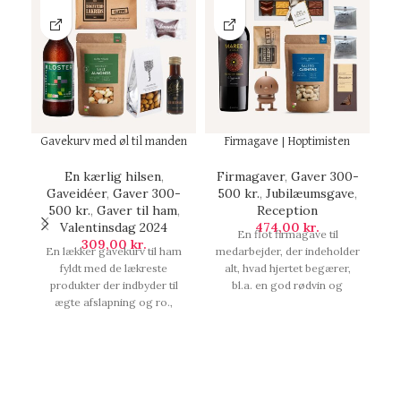
Gavekurv med øl til manden
Firmagave | Hoptimisten
B
En kærlig hilsen
,
Firmagaver
,
Gaver 300-
Gaveidéer
,
Gaver 300-
500 kr.
,
Jubilæumsgave
,
500 kr.
,
Gaver til ham
,
Reception
G
Valentinsdag 2024
474,00
kr.
En flot firmagave til
en
309,00
kr.
En lækker gavekurv til ham
medarbejder, der indeholder
sk
fyldt med de lækreste
alt, hvad hjertet begærer,
produkter der indbyder til
bl.a. en god rødvin og
fa
ægte afslapning og ro.,
eksklusiv chokolade, lækker
Gavekurv med øl til manden.
vingummi og en ægte dansk
c
klassiker, Hoptimisten. ,
h
Firmagave | Hoptimisten.
Ba