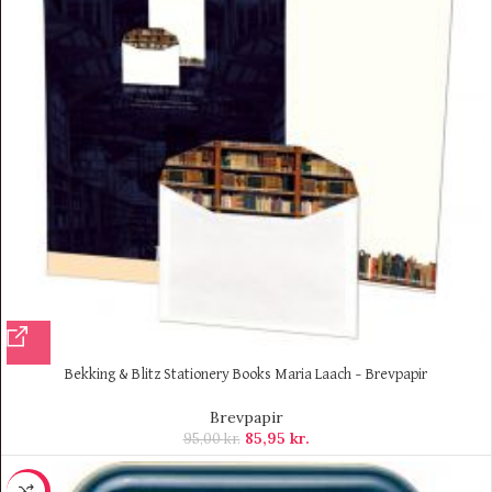
Bekking & Blitz Stationery Books Maria Laach – Brevpapir
Brevpapir
85,95
kr.
95,00
kr.
-11%