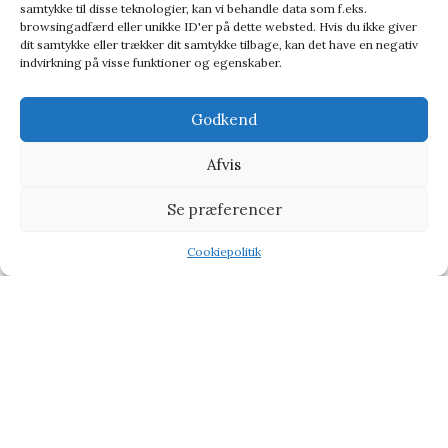
samtykke til disse teknologier, kan vi behandle data som f.eks.
browsingadfærd eller unikke ID'er på dette websted. Hvis du ikke giver
dit samtykke eller trækker dit samtykke tilbage, kan det have en negativ
indvirkning på visse funktioner og egenskaber.
Godkend
Sengetøj – Ruby i mørk Grå – Night & Day, Nordisk Tekstil
Tekstiler
Afvis
349,00
kr.
449,00
kr.
Se præferencer
Cookiepolitik
Shop
Wishlist
Tilbud
Vi henviser til affiliate links på produkterne og kan tjene
procenter når du handler fra vores partner side
CHOKOLADE
BABY & BØRN
KÆRLIG HILSEN
TYPE
TILBUD PÅ GAVER
BLOG