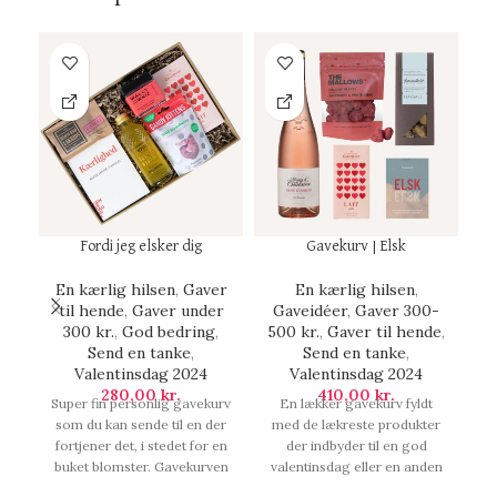
Fordi jeg elsker dig
Gavekurv | Elsk
En kærlig hilsen
,
Gaver
En kærlig hilsen
,
E
til hende
,
Gaver under
Gaveidéer
,
Gaver 300-
t
300 kr.
,
God bedring
,
500 kr.
,
Gaver til hende
,
Send en tanke
,
Send en tanke
,
Valentinsdag 2024
Valentinsdag 2024
280,00
kr.
410,00
kr.
Super fin personlig gavekurv
En lækker gavekurv fyldt
F
som du kan sende til en der
med de lækreste produkter
me
fortjener det, i stedet for en
der indbyder til en god
i
buket blomster. Gavekurven
valentinsdag eller en anden
h
indeholder lækker kvalitets
dag hvor hende du elsker
ny