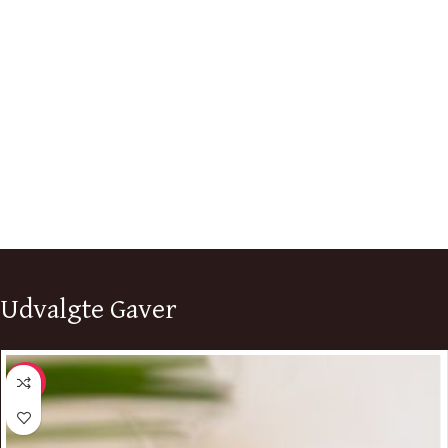
Udvalgte Gaver
-9%