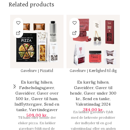
Related products
Gavekurv | Pizzatid
Gavekurv | Kærlighed til dig
Fo
En kærlig hilsen
,
En kærlig hilsen
,
Fødselsdagsgaver
,
Gaveidéer
,
Gaver til
Gaveidéer
,
Gaver over
hende
,
Gaver under 300
500 kr.
,
Gaver til ham
,
kr.
,
Send en tanke
,
G
Indflyttergave
,
Send en
Valentinsdag 2024
tanke
,
Værtindegaver
284,00
kr.
b
En lækker gavekurv fyldt
509,00
kr.
Til ham eller hende der
med de lækreste produkter
elsker pizza. En lækker
der indbyder til en god
gavekurv fyldt med de
valentinsdag eller en anden