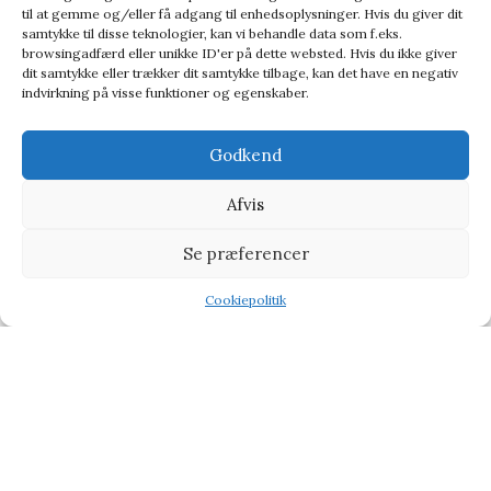
til at gemme og/eller få adgang til enhedsoplysninger. Hvis du giver dit
samtykke til disse teknologier, kan vi behandle data som f.eks.
browsingadfærd eller unikke ID'er på dette websted. Hvis du ikke giver
dit samtykke eller trækker dit samtykke tilbage, kan det have en negativ
indvirkning på visse funktioner og egenskaber.
Gift Republic Bucketlist 100 Beers – Bucket list
Godkend
Bucket list
Afvis
142,95
kr.
160,00
kr.
Se præferencer
Cookiepolitik
Shop
Wishlist
Tilbud
Vi henviser til affiliate links på produkterne og kan tjene
procenter når du handler fra vores partner side
CHOKOLADE
BABY & BØRN
KÆRLIG HILSEN
TYPE